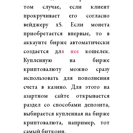
том случае, если клиент
прокручивает его согласно
вейджеру х5. Если монета
приобретается впервые, то в
аккаунте бирже автоматически
создается дл
я нее
кошелек.
Купленную на бирже
криптовалюту можно сразу
использовать для пополнения
счета в казино. Для этого на
азартном сайте открывается
раздел со способами депозита,
выбирается купленная на бирже
криптовалюта, например, тот
самый биткоин.