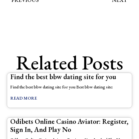
Related Posts
Find the best bbw dating site for you
Find the best bbw dating site for you Best bbw dating site:
READ MORE
Odibets Online Casino Aviator: Register,
Sign In, And Play No