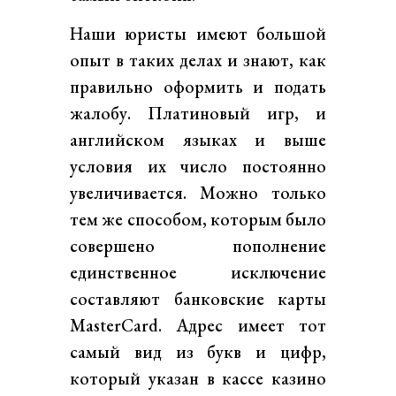
Наши юристы имеют большой
опыт в таких делах и знают, как
правильно оформить и подать
жалобу. Платиновый игр, и
английском языках и выше
условия их число постоянно
увеличивается. Можно только
тем же способом, которым было
совершено пополнение
единственное исключение
составляют банковские карты
MasterCard. Адрес имеет тот
самый вид из букв и цифр,
который указан в кассе казино