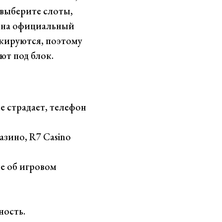
 выберите слоты,
ь на официальный
окируются, поэтому
ют под блок.
е страдает, телефон
азино, R7 Casino
е об игровом
ность.