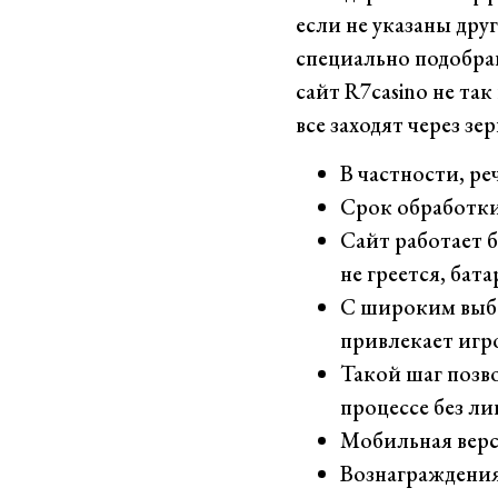
если не указаны дру
специально подобра
сайт R7casino не та
все заходят через зе
В частности, ре
Срок обработки 
Сайт работает б
не греется, бат
С широким выбор
привлекает игро
Такой шаг позв
процессе без ли
Мобильная верс
Вознаграждения