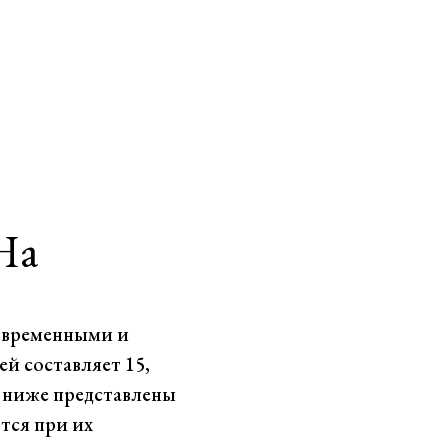
На
а временными и
й составляет 15,
е ниже представлены
тся при их