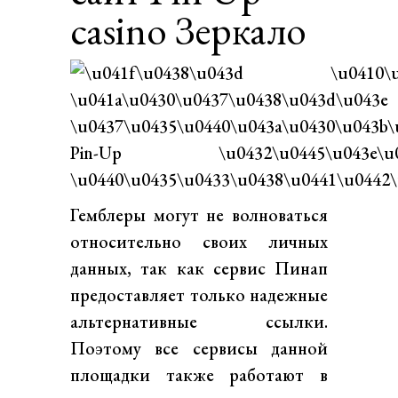
casino Зеркало
Гемблеры могут не волноваться
относительно своих личных
данных, так как сервис Пинап
предоставляет только надежные
альтернативные ссылки.
Поэтому все сервисы данной
площадки также работают в