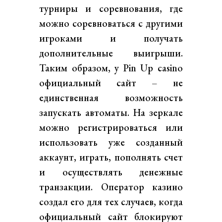
турниры и соревнования, где
можно соревноваться с другими
игроками и получать
дополнительные выигрыши.
Таким образом, у Pin Up casino
официальный сайт – не
единственная возможность
запускать автоматы. На зеркале
можно регистрироваться или
использовать уже созданный
аккаунт, играть, пополнять счет
и осуществлять денежные
транзакции. Оператор казино
создал его для тех случаев, когда
официальный сайт блокируют