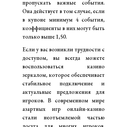
пропускать важные события.
Она действует в том случае, если
в купоне минимум 4 события,
коэффициенты в них могут быть
только выше 1,50.
Если у вас возникли трудности с
доступом, вы всегда можете
воспользоваться казино
зеркалом, которое обеспечивает
стабильное подключение и
актуальные предложения для
игроков. В современном мире
азартных игр онлайн-казино
стали неотъемлемой частью
досуга для многих игроков.