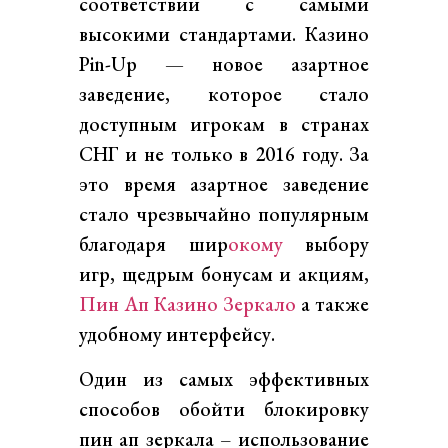
соответствии с самыми
высокими стандартами. Казино
Pin-Up — новое азартное
заведение, которое стало
доступным игрокам в странах
СНГ и не только в 2016 году. За
это время азартное заведение
стало чрезвычайно популярным
благодаря шир
окому
выбору
игр, щедрым бонусам и акциям,
Пин Ап Казино Зеркало
а также
удобному интерфейсу.
Один из самых эффективных
способов обойти блокировку
пин ап зеркала – использование