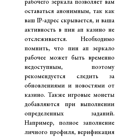
рабочего зеркала позволяет вам
оставаться анонимным, так как
ваш IP-адрес скрывается, и ваша
активность в пин ап казино не
отслеживается. Необходимо
помнить, что пин ап зеркало
рабочее может быть временно
недоступным, поэтому
рекомендуется следить за
обновлениями и новостями от
казино. Также игровые монеты
добавляются при выполнении
определенных заданий.
Например, полное заполнение
личного профиля, верификация