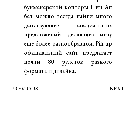
букмекерской конторы Пин Ап
бет можно всегда найти много
действующих специальных
предложений, делающих игру
еще более разнообразной. Pin up
официальный сайт предлагает
почти 80 рулеток разного
формата и дизайна.
PREVIOUS
NEXT