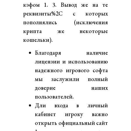
кэфом 1. 3. Вывод же на те
реквизиты%2C с которых
пополнялись (исключения
крипта же некоторые
кошельки).
Благодаря наличие
лицензии и использованию
надежного игрового софта
мы заслужили полный
доверие наших
пользователей.
Дли входа в личный
кабинет игроку важно
открыть официальный сайт