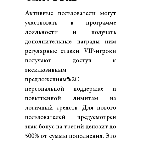
Активные пользователи могут
участвовать в программе
лояльности и получать
дополнительные награды ним
регулярные ставки. VIP-игроки
получают доступ к
эксклюзивным
предложениям%2C
персональной поддержке и
повышенной лимитам на
логичный средств. Для нового
пользователей предусмотрен
знак бонус на третий депозит до
500% от суммы пополнения. Это