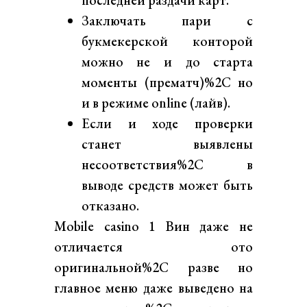
последней раздачи карт.
Заключать пари с
букмекерской конторой
можно не и до старта
моменты (прематч)%2C но
и в режиме online (лайв).
Если и ходе проверки
станет выявлены
несоответствия%2C в
выводе средств может быть
отказано.
Mobile casino 1 Вин даже не
отличается ото
оригинальной%2C разве но
главное меню даже выведено на