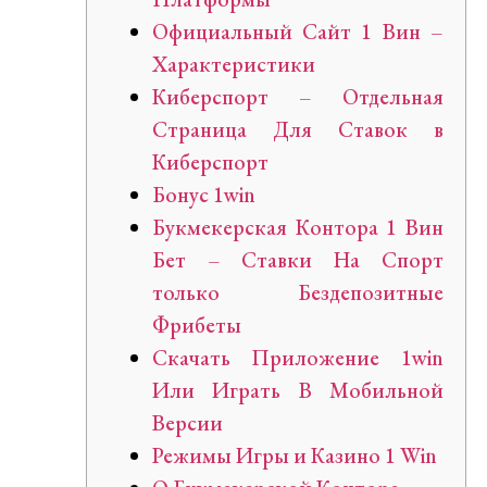
Официальный Сайт 1 Вин –
Характеристики
Киберспорт – Отдельная
Страница Для Ставок в
Киберспорт
Бонус 1win
Букмекерская Контора 1 Вин
Бет – Cтавки На Спорт
только Бездепозитные
Фрибеты
Скачать Приложение 1win
Или Играть В Мобильной
Версии
Режимы Игры и Казино 1 Win