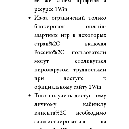
ее же своем профиле а
ресурсе 1Win.
Из-за ограничений только
блокировок онлайн-
азартных игр в некоторых
стран%2C включая
Россию%2C пользователи
могут столкнуться
киромарусом трудностями
при доступе к
официальному сайту 1Win.
Того получить доступ нему
личному кабинету
клиента%2C необходимо
зарегистрироваться на