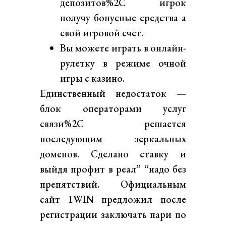
депозитов%2C игрок
получу бонусные средства а
свой игровой счет.
Вы можете играть в онлайн-
рулетку в режиме очной
игры с казино.
Единственный недостаток —
блок операторами услуг
связи%2C решается
последующим зеркальных
доменов. Сделано ставку и
выйдя профит в реал” “надо без
препятствий. Официальным
сайт 1WIN предложил после
регистрации заключать пари по