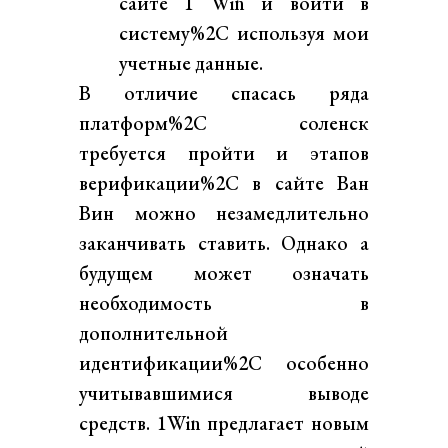
сайте 1 Win и войти в
систему%2C используя мои
учетные данные.
В отличие спасась ряда
платформ%2C соленск
требуется пройти и этапов
верификации%2C в сайте Ван
Вин можно незамедлительно
заканчивать ставить. Однако а
будущем может означать
необходимость в
дополнительной
идентификации%2C особенно
учитывавшимися выводе
средств. 1Win предлагает новым