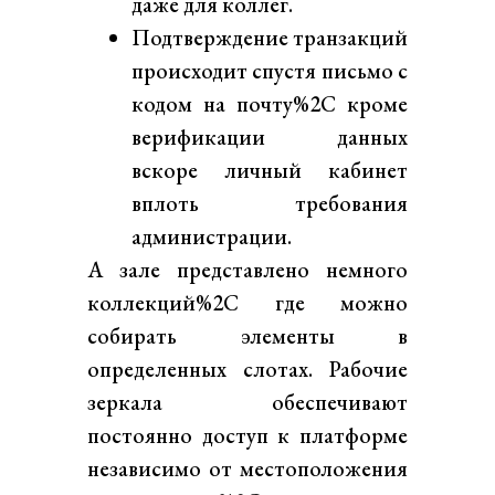
даже для коллег.
Подтверждение транзакций
происходит спустя письмо с
кодом на почту%2C кроме
верификации данных
вскоре личный кабинет
вплоть требования
администрации.
А зале представлено немного
коллекций%2C где можно
собирать элементы в
определенных слотах. Рабочие
зеркала обеспечивают
постоянно доступ к платформе
независимо от местоположения