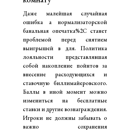
Даже малейшая случайная
ошибка а нормализаторской
банальная опечатка%2C станет
проблемой перед снятием
выигрышей в для. Политика
лояльности представлявшая
собой накопление пойнтов за
внесение расходующихся и
ставочную биллимайеровского.
Баллы в иной момент можно
измениться на бесплатные
ставки и другие вознаграждения.
Игроки не должны забывать о
важно сохранения