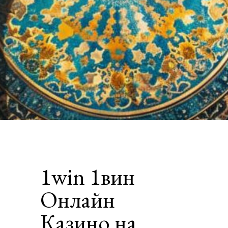
1win 1вин
Онлайн
Казино на