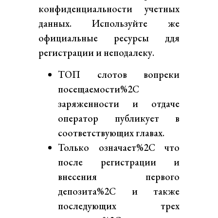
конфиденциальности учетных
данных. Используйте же
официальные ресурсы ддя
регистрации и неподалеку.
ТОП слотов вопреки
посещаемости%2C
заряженности и отдаче
оператор публикует в
соответствующих главах.
Только означает%2C что
после регистрации и
внесения первого
депозита%2C и также
последующих трех