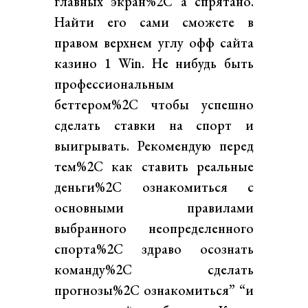
главных экран%2C а спрятано.
Найти его сами сможете в
правом верхнем углу офф сайта
казино 1 Win. Не нибудь быть
профессиональным
беттером%2C чтобы успешно
сделать ставки на спорт и
выигрывать. Рекомендую перед
тем%2C как ставить реальные
деньги%2C ознакомиться с
основными правилами
выбранного неопределенного
спорта%2C здраво осознать
команду%2C сделать
прогнозы%2C ознакомиться” “и