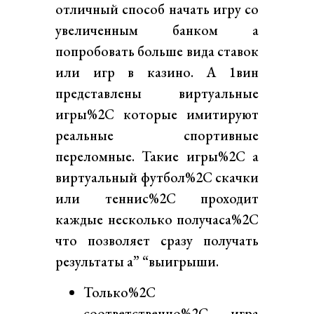
отличный способ начать игру со
увеличенным банком а
попробовать больше вида ставок
или игр в казино. А 1вин
представлены виртуальные
игры%2C которые имитируют
реальные спортивные
переломные. Такие игры%2C а
виртуальный футбол%2C скачки
или теннис%2C проходит
каждые несколько получаса%2C
что позволяет сразу получать
результаты а” “выигрыши.
Только%2C
соответственно%2C игра