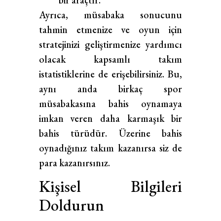
Ayrıca, müsabaka sonucunu
tahmin etmenize ve oyun için
stratejinizi geliştirmenize yardımcı
olacak kapsamlı takım
istatistiklerine de erişebilirsiniz. Bu,
aynı anda birkaç spor
müsabakasına bahis oynamaya
imkan veren daha karmaşık bir
bahis türüdür. Üzerine bahis
oynadığınız takım kazanırsa siz de
para kazanırsınız.
Kişisel Bilgileri
Doldurun