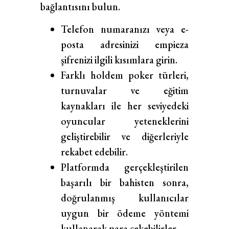
bağlantısını bulun.
Telefon numaranızı veya e-
posta adresinizi empieza
şifrenizi ilgili kısımlara girin.
Farklı holdem poker türleri,
turnuvalar ve eğitim
kaynakları ile her seviyedeki
oyuncular yeteneklerini
geliştirebilir ve diğerleriyle
rekabet edebilir.
Platformda gerçekleştirilen
başarılı bir bahisten sonra,
doğrulanmış kullanıcılar
uygun bir ödeme yöntemi
kullanarak para çekebilirler.