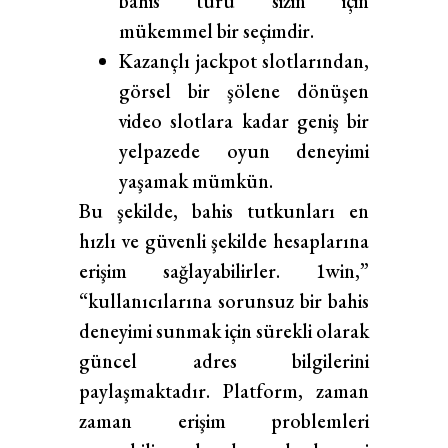
bahis türü sizin için
mükemmel bir seçimdir.
Kazançlı jackpot slotlarından,
görsel bir şölene dönüşen
video slotlara kadar geniş bir
yelpazede oyun deneyimi
yaşamak mümkün.
Bu şekilde, bahis tutkunları en
hızlı ve güvenli şekilde hesaplarına
erişim sağlayabilirler. 1win,”
“kullanıcılarına sorunsuz bir bahis
deneyimi sunmak için sürekli olarak
güncel adres bilgilerini
paylaşmaktadır. Platform, zaman
zaman erişim problemleri