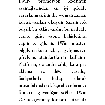
1WIN promosyon kodunun
avantajlarından en iyi şekilde
yararlanmak için the woman zaman
küçük yazıları okuyun. Şansın çok
büyük bir etkisi vardır, bu nedenle
casino girişi yapın, bahislerinizi
yapın ve eğlenin. 1Win, müşteri
bilgilerini korumak için gelişmiş veri
şifreleme standartlarını kullanır.
Platform, dolandırıcılık, kara pra
aklama ve diğer yasadışı
faaliyetlerle hidup olarak
mücadele ederek kişisel verilerin ve
fonların güvenliğini sağlar. 1Win
Casino, çevrimiçi kumarın ötesinde