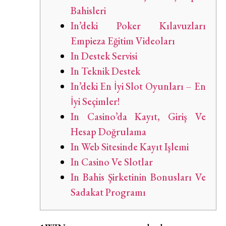
Bahisleri
In’deki Poker Kılavuzları
Empieza Eğitim Videoları
In Destek Servisi
In Teknik Destek
In’deki En İyi Slot Oyunları – En
İyi Seçimler!
In Casino’da Kayıt, Giriş Ve
Hesap Doğrulama
In Web Sitesinde Kayıt Işlemi
In Casino Ve Slotlar
In Bahis Şirketinin Bonusları Ve
Sadakat Programı