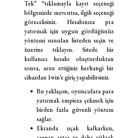
Tek” “tıklamayla kayıt seçeneği
bölgenizde mevcutsa, ilgili seçeneği
göreceksiniz. Hesabınıza pra
yatırmak için uygun gördüğünüz
yöntemi sunulan listeden seçin ve
üzerine tıklayın. Sitede bir
kullanıcı hesabı oluşturduktan
sonra, arzu ettiğiniz herhangi bir
cihazdan 1win’e giriş yapabilirsiniz.
Bu yaklaşım, oyunculara para
yatırmak empieza çekmek için
birden fazla güvenli yöntem
sağlar.
Ekranda uçak kalkarken,
çarpan artar ve daha yüksek