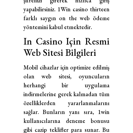
şifrenizi girerek hızlıca giriş
yapabilirsiniz. 1Win casino thirteen
farklı saygın on the web ödeme
yöntemini kabul etmektedir.
In Casino Için Resmi
Web Sitesi Bilgileri
Mobil cihazlar için optimize edilmiş
olan web sitesi, oyuncuların
herhangi bir uygulama
indirmelerine gerek kalmadan tüm
özelliklerden yararlanmalarını
sağlar. Bunların yanı sıra, 1win
kullanıcılarına deneme bonusu
gibi cazip teklifler para sunar. Bu