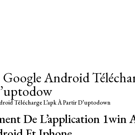
 Google Android Téléchar
D’uptodow
roid Télécharge L’apk À Partir D’uptodown
ment De L’application 1win 
roid Et Iphone