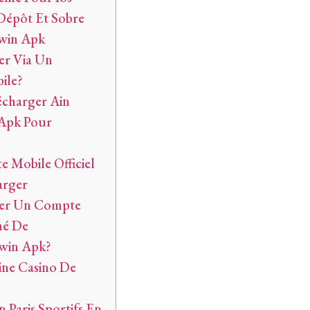
Dépôt Et Sobre
1win Apk
er Via Un
ile?
charger Ain
 Apk Pour
e Mobile Officiel
arger
er Un Compte
hé De
1win Apk?
ine Casino De
Paris Sportifs En