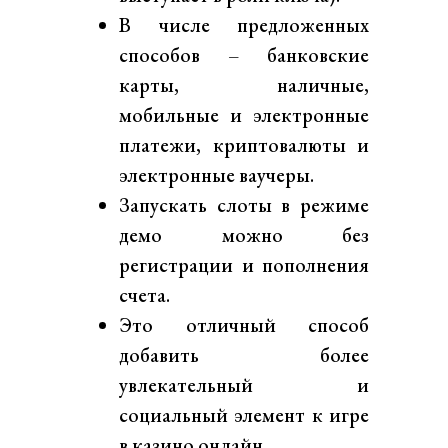
В числе предложенных
способов – банковские
карты, наличные,
мобильные и электронные
платежи, криптовалюты и
электронные ваучеры.
Запускать слоты в режиме
демо можно без
регистрации и пополнения
счета.
Это отличный способ
добавить более
увлекательный и
социальный элемент к игре
в казино онлайн.