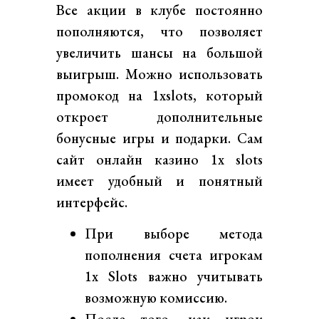
Все акции в клубе постоянно
пополняются, что позволяет
увеличить шансы на большой
выигрыш. Можно использовать
промокод на 1xslots, который
откроет дополнительные
бонусные игры и подарки. Сам
сайт онлайн казино 1x slots
имеет удобный и понятный
интерфейс.
При выборе метода
пополнения счета игрокам
1x Slots важно учитывать
возможную комиссию.