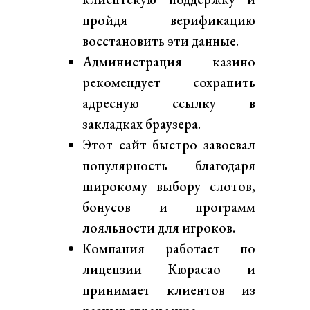
пройдя верификацию
восстановить эти данные.
Администрация казино
рекомендует сохранить
адресную ссылку в
закладках браузера.
Этот сайт быстро завоевал
популярность благодаря
широкому выбору слотов,
бонусов и программ
лояльности для игроков.
Компания работает по
лицензии Кюрасао и
принимает клиентов из