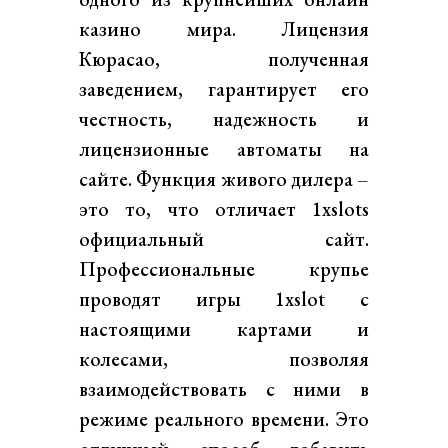
казино мира. Лицензия
Кюрасао, полученная
заведением, гарантирует его
честность, надежность и
лицензионные автоматы на
сайте. Функция живого дилера –
это то, что отличает 1xslots
официальный сайт.
Профессиональные крупье
проводят игры 1xslot с
настоящими картами и
колесами, позволяя
взаимодействовать с ними в
режиме реального времени. Это