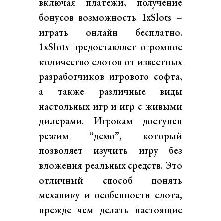
включая платежи, получение
бонусов возможность 1xSlots –
играть онлайн бесплатно.
1xSlots предоставляет огромное
количество слотов от известных
разработчиков игрового софта,
а также различные виды
настольных игр и игр с живыми
дилерами. Игрокам доступен
режим “демо”, который
позволяет изучить игру без
вложения реальных средств. Это
отличный способ понять
механику и особенности слота,
прежде чем делать настоящие