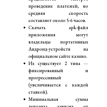
проведение платежей, но
средняя скорость
составляет около 5-6 часов.
Скачать apk-файл
приложения могут
владельцы портативных
Андроид-устройств на
официальном сайте казино.
Их существует 2 типа —
фиксированный и
прогрессивный
(увеличивается с каждой
ставкой).
Минимальная сумма
депозита зависит от