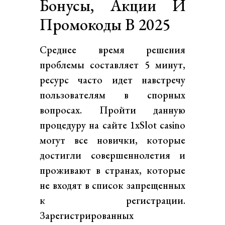
Бонусы, Акции И
Промокоды В 2025
Среднее время решения
проблемы составляет 5 минут,
ресурс часто идет навстречу
пользователям в спорных
вопросах. Пройти данную
процедуру на сайте 1xSlot casino
могут все новички, которые
достигли совершеннолетия и
проживают в странах, которые
не входят в список запрещенных
к регистрации.
Зарегистрированных