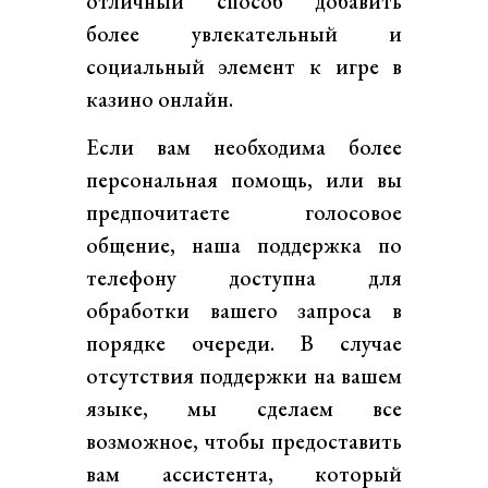
отличный способ добавить
более увлекательный и
социальный элемент к игре в
казино онлайн.
Если вам необходима более
персональная помощь, или вы
предпочитаете голосовое
общение, наша поддержка по
телефону доступна для
обработки вашего запроса в
порядке очереди. В случае
отсутствия поддержки на вашем
языке, мы сделаем все
возможное, чтобы предоставить
вам ассистента, который