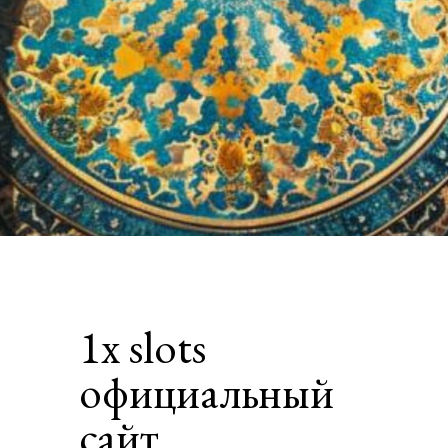
1x slots
официальный
сайт