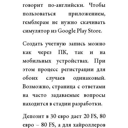
говорит по-английски. Чтобы
пользоваться приложением,
гемблерам не нужно скачивать
симулятор из Google Play Store.
Создать учетную запись можно
как через ПК, так и на
мобильных устройствах. При
этом процесс регистрации для
обоих случаев одинаковый.
Возможно, страница с ответами
на часто задаваемые вопросы
находится в стадии разработки.
Депозит в 30 евро дает 20 FS, 80
евро – 80 FS, а для хайроллеров