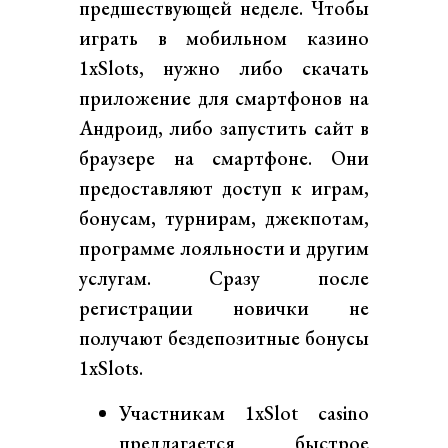
предшествующей неделе. Чтобы
играть в мобильном казино
1xSlots, нужно либо скачать
приложение для смартфонов на
Андроид, либо запустить сайт в
браузере на смартфоне. Они
предоставляют доступ к играм,
бонусам, турнирам, джекпотам,
программе лояльности и другим
услугам. Сразу после
регистрации новички не
получают бездепозитные бонусы
1xSlots.
Участникам 1xSlot casino
предлагается быстрое