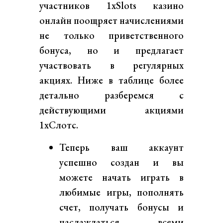
участников 1xSlots казино
онлайн поощряет начислениями
не только приветственного
бонуса, но и предлагает
участвовать в регулярных
акциях. Ниже в таблице более
детально разберемся с
действующими акциями
1хСлотс.
Теперь ваш аккаунт
успешно создан и вы
можете начать играть в
любимые игры, пополнять
счет, получать бонусы и
наслаждаться всеми