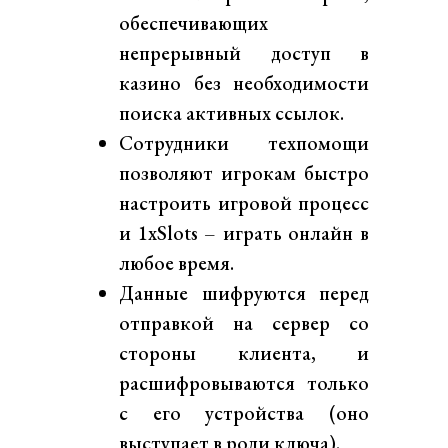
обеспечивающих
непрерывный доступ в
казино без необходимости
поиска активных ссылок.
Сотрудники техпомощи
позволяют игрокам быстро
настроить игровой процесс
и 1xSlots – играть онлайн в
любое время.
Данные шифруются перед
отправкой на сервер со
стороны клиента, и
расшифровываются только
с его устройства (оно
выступает в роли ключа).