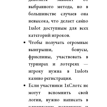
выбранного метода, но в
большинстве случаев она
невысока, что делает casino
1xslot доступным для всех
категорий игроков.
Чтобы получать огромные
выигрыши, бонусы,
фриспины, участвовать в
турнирах и лотереях —
игроку нужна в 1xslots
казино регистрация.
Если участники 1хСлотс не
могут вспомнить свой
логин, нужно написать в
клиентскую поддержку и