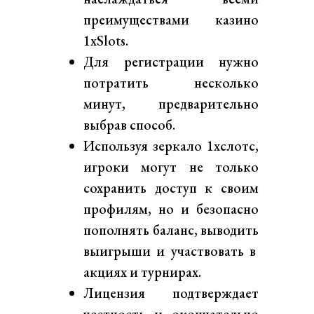
преимуществами казино
1xSlots.
Для регистрации нужно
потратить несколько
минут, предварительно
выбрав способ.
Используя зеркало 1хслотс,
игроки могут не только
сохранить доступ к своим
профилям, но и безопасно
пополнять баланс, выводить
выигрыши и участвовать в
акциях и турнирах.
Лицензия подтверждает
честность и окончательно