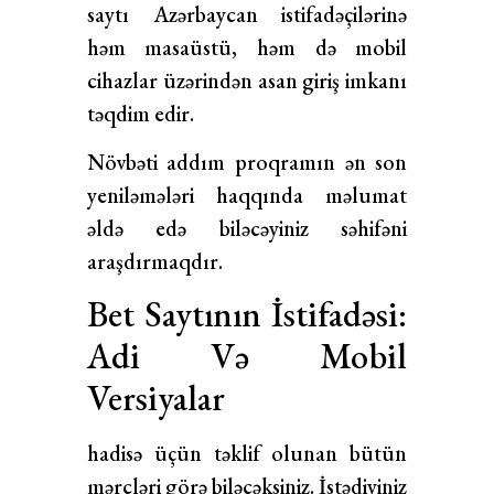
saytı Azərbaycan istifadəçilərinə
həm masaüstü, həm də mobil
cihazlar üzərindən asan giriş imkanı
təqdim edir.
Növbəti addım proqramın ən son
yeniləmələri haqqında məlumat
əldə edə biləcəyiniz səhifəni
araşdırmaqdır.
Bet Saytının İstifadəsi:
Adi Və Mobil
Versiyalar
hadisə üçün təklif olunan bütün
mərcləri görə biləcəksiniz. İstədiyiniz