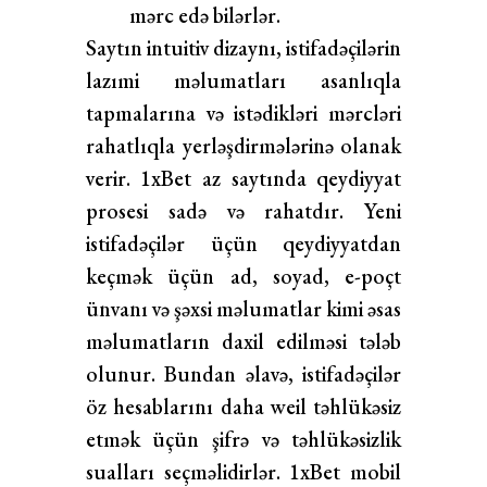
mərc edə bilərlər.
Saytın intuitiv dizaynı, istifadəçilərin
lazımi məlumatları asanlıqla
tapmalarına və istədikləri mərcləri
rahatlıqla yerləşdirmələrinə olanak
verir. 1xBet az saytında qeydiyyat
prosesi sadə və rahatdır. Yeni
istifadəçilər üçün qeydiyyatdan
keçmək üçün ad, soyad, e-poçt
ünvanı və şəxsi məlumatlar kimi əsas
məlumatların daxil edilməsi tələb
olunur. Bundan əlavə, istifadəçilər
öz hesablarını daha weil təhlükəsiz
etmək üçün şifrə və təhlükəsizlik
sualları seçməlidirlər. 1xBet mobil