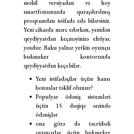
mobil versiyadan və hoy
smartfonunuzda quraşdırılmış
proqramdan istifadə edə bilərsiniz.
Yeni cihazda mərc edərkən, yenidən
qeydiyyatdan keçməyinizə ehtiyac
yoxdur. Baku yalnız yetkin oyunçu
bukmeker kontorunda
qeydiyyatdan keçə bilər.
Yeni istifadəçilər üçün hansı
bonuslar təklif olunur?
Populyar ödəniş sistemləri
üçün 15 dəqiqə ərzində
ödənişlər
ona görə də təcrübəli
oyunçular üçün bukmeker