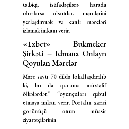
tətbiqi, istifadəçilərə harada
olurlarsa olsunlar, mərclərini
yerləşdirmək və canlı mərcləri
izləmək imkanı verir.
«1xbet» Bukmeker
Şirkəti – Idmana Onlayn
Qoyulan Mərclər
Mərc saytı 70 dildə lokallaşdırılıb
ki, bu da quruma müxtəlif
ölkələrdən” “oyunçuları qəbul
etməyə imkan verir. Portalın xarici
görünüşü onun müasir
ziyarətçilərinin