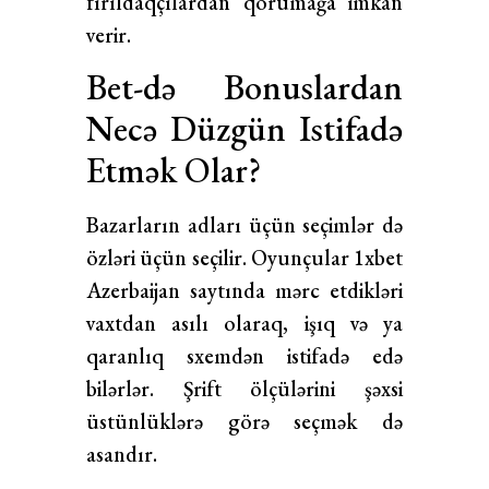
fırıldaqçılardan qorumağa imkan
verir.
Bet-də Bonuslardan
Necə Düzgün Istifadə
Etmək Olar?
Bazarların adları üçün seçimlər də
özləri üçün seçilir. Oyunçular 1xbet
Azerbaijan saytında mərc etdikləri
vaxtdan asılı olaraq, işıq və ya
qaranlıq sxemdən istifadə edə
bilərlər. Şrift ölçülərini şəxsi
üstünlüklərə görə seçmək də
asandır.