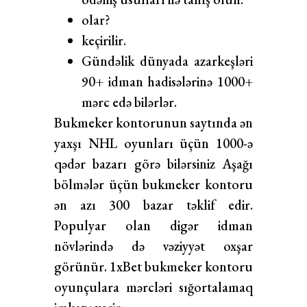
olar?
keçirilir.
Gündəlik dünyada azarkeşləri
90+ idman hadisələrinə 1000+
mərc edə bilərlər.
Bukmeker kontorunun saytında ən
yaxşı NHL oyunları üçün 1000-ə
qədər bazarı görə bilərsiniz Aşağı
bölmələr üçün bukmeker kontoru
ən azı 300 bazar təklif edir.
Populyar olan digər idman
növlərində də vəziyyət oxşar
görünür. 1xBet bukmeker kontoru
oyunçulara mərcləri sığortalamaq