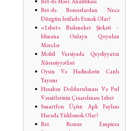
Bet-də Mərc Analitikası
Bet-də Bonuslardan Necə
Düzgün Istifadə Etmək Olar?
«1xbet» Bukmeker Şirkəti –
Idmana Onlayn Qoyulan
Mərclər
Mobil Versiyada Qeydiyyatın
Xüsusiyyətləri
Oyun Və Hadisələrin Canlı
Yayımı
Hesabın Doldurulması Və Pul
Vəsaitlərinin Çıxarılması 1xbet
Smartfon Üçün Apk Faylını
Harada Yükləmək Olar?
Bet Bonus Empieza