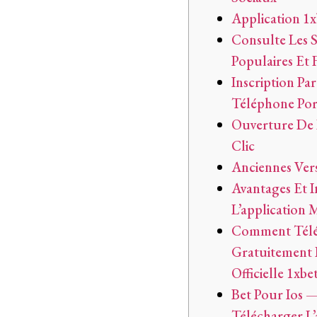
Application 1x
Consulte Les S
Populaires Et 
Inscription P
Téléphone Por
Ouverture De 
Clic
Anciennes Ver
Avantages Et I
L’application 
Comment Télé
Gratuitement L
Officielle 1xbe
Bet Pour Ios
Télécharger L’