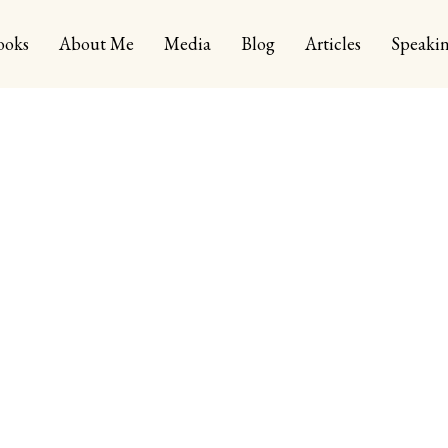
ooks
About Me
Media
Blog
Articles
Speaki