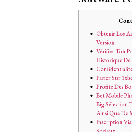
Cont
Obtenir Los A
Version
Vérifier Ton 
Historique De 
Confidentialit
Parier Sur 1xb
Profite Des B
Bet Mobile Ph
Big Sélection 
Ainsi Que De 
Inscription Vi
Sociaux