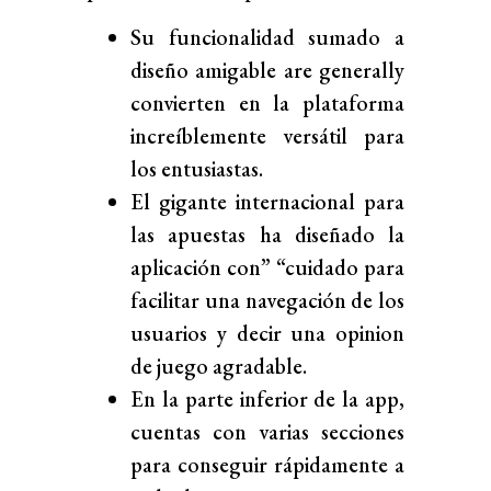
Su funcionalidad sumado a
diseño amigable are generally
convierten en la plataforma
increíblemente versátil para
los entusiastas.
El gigante internacional para
las apuestas ha diseñado la
aplicación con” “cuidado para
facilitar una navegación de los
usuarios y decir una opinion
de juego agradable.
En la parte inferior de la app,
cuentas con varias secciones
para conseguir rápidamente a