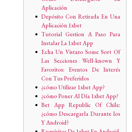
Aplicación
Depósito Con Retirada En Una
Aplicación 1xbet
Tutorial Gestion A Paso Para
Instalar La 1xbet App
Echa Un Vistazo Some Sort Of
Las Secciones Well-known Y
Favoritos: Eventos De Interés
Con Tus Preferidos
¿cómo Utilizar 1xbet App?
¿cómo Poner Al Día 1xbet App?
Bet App Republic Of Chile:
¿cómo Descargarla Durante Ios
Y Android?
Requisitos De 1xbet En Android