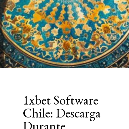
1xbet Software
Chile: Descarga
Durante