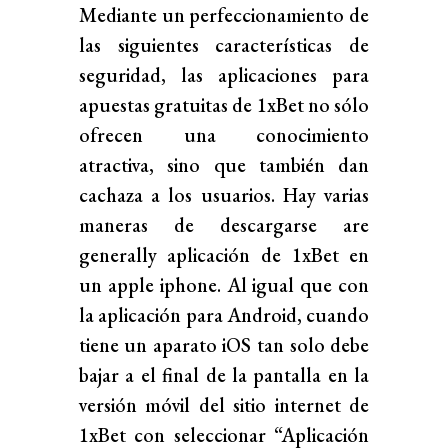
Mediante un perfeccionamiento de
las siguientes características de
seguridad, las aplicaciones para
apuestas gratuitas de 1xBet no sólo
ofrecen una conocimiento
atractiva, sino que también dan
cachaza a los usuarios. Hay varias
maneras de descargarse are
generally aplicación de 1xBet en
un apple iphone. Al igual que con
la aplicación para Android, cuando
tiene un aparato iOS tan solo debe
bajar a el final de la pantalla en la
versión móvil del sitio internet de
1xBet con seleccionar “Aplicación