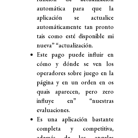
automática para que la
aplicación se actualice
automáticamente tan pronto
tais como esté disponible mi
nueva” “actualización.
Este pago puede influir en
cómo y dónde se ven los
operadores sobre juego en la
página y en un orden en os
quais aparecen, pero zero
influye en” “nuestras
evaluaciones.
Es una aplicación bastante
completa y competitiva,
además de los angeles