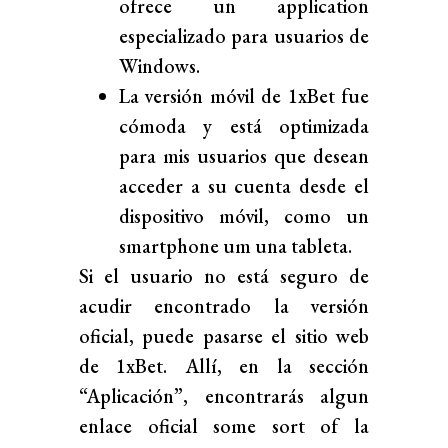
ofrece un application
especializado para usuarios de
Windows.
La versión móvil de 1xBet fue
cómoda y está optimizada
para mis usuarios que desean
acceder a su cuenta desde el
dispositivo móvil, como un
smartphone um una tableta.
Si el usuario no está seguro de
acudir encontrado la versión
oficial, puede pasarse el sitio web
de 1xBet. Allí, en la sección
“Aplicación”, encontrarás algun
enlace oficial some sort of la