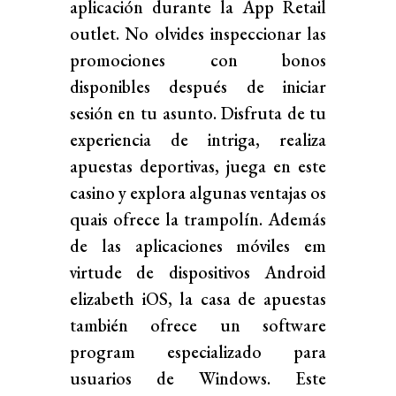
aplicación durante la App Retail
outlet. No olvides inspeccionar las
promociones con bonos
disponibles después de iniciar
sesión en tu asunto. Disfruta de tu
experiencia de intriga, realiza
apuestas deportivas, juega en este
casino y explora algunas ventajas os
quais ofrece la trampolín. Además
de las aplicaciones móviles em
virtude de dispositivos Android
elizabeth iOS, la casa de apuestas
también ofrece un software
program especializado para
usuarios de Windows. Este