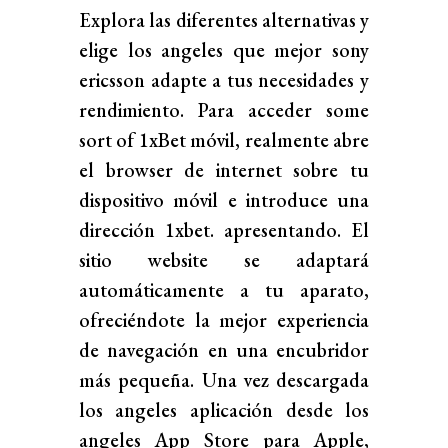
Explora las diferentes alternativas y
elige los angeles que mejor sony
ericsson adapte a tus necesidades y
rendimiento. Para acceder some
sort of 1xBet móvil, realmente abre
el browser de internet sobre tu
dispositivo móvil e introduce una
dirección 1xbet. apresentando. El
sitio website se adaptará
automáticamente a tu aparato,
ofreciéndote la mejor experiencia
de navegación en una encubridor
más pequeña. Una vez descargada
los angeles aplicación desde los
angeles App Store para Apple,