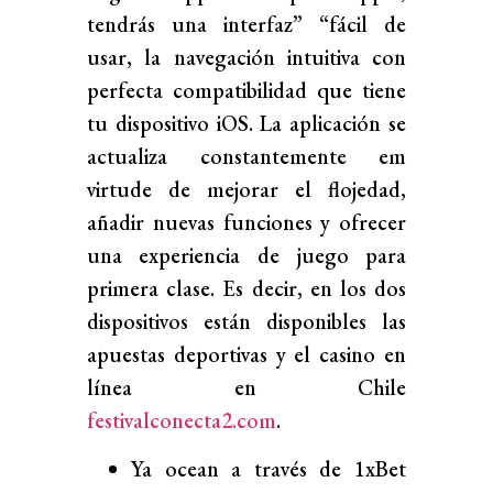
tendrás una interfaz” “fácil de
usar, la navegación intuitiva con
perfecta compatibilidad que tiene
tu dispositivo iOS. La aplicación se
actualiza constantemente em
virtude de mejorar el flojedad,
añadir nuevas funciones y ofrecer
una experiencia de juego para
primera clase. Es decir, en los dos
dispositivos están disponibles las
apuestas deportivas y el casino en
línea en Chile
festivalconecta2.com
.
Ya ocean a través de 1xBet