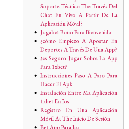
Soporte Técnico The Través Del
Chat En Vivo A Partir De La
Aplicación Móvil?
Jugabet Bono Para Bienvenida
¿cómo Empiezo A Apostar En
Deportes A Través De Una App?
¿es Seguro Jugar Sobre La App
Para 1xbet?
Instrucciones Paso A Paso Para
Hacer El Apk
Instalación Entre Ma Aplicación
1xbet En Ios
Registro En Una Aplicación
Móvil At The Inicio De Sesión
Bet App Para Ios