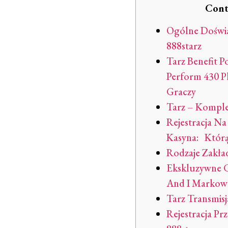
Cont
Ogólne Doświa
888starz
Tarz Benefit 
Perform 430 
Graczy
Tarz – Komplet
Rejestracja Na
Kasyna: Któr
Rodzaje Zakł
Ekskluzywne G
And I Markowe
Tarz Transmis
Rejestracja Prz