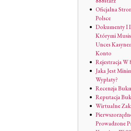
888starz
Oficjalna Stro
Polsce
Dokumenty I I
Którymi Musisz
Unces Kasyne
Konto
Rejestracja W 
Jaka Jest Min
Wypłaty?
Recenzja Bukm
Reputacja Bu
Wirtualne Zak
Pierwszorzędn
Prowadzone P