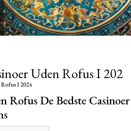
sinoer Uden Rofus I 202
 Rofus I 2024
n Rofus De Bedste Casinoe
ns