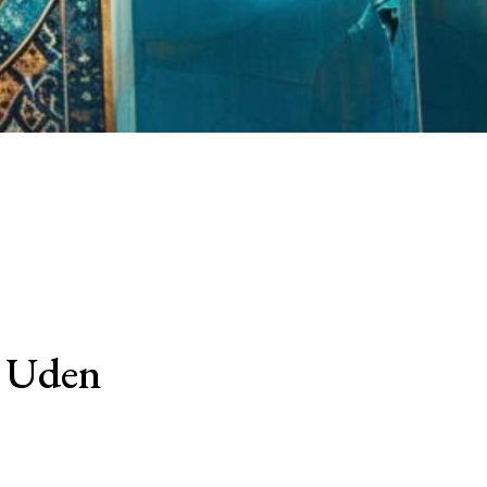
r Uden