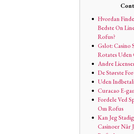
Cont
Hvordan Finde
Bedste On Lin
Rofus?
Gslot: Casino 
Rotates Uden
Andre License
De Største For
Uden Indbetal
Curacao E-ga
Fordele Ved Sp
Om Rofus
Kan Jeg Stadig
Casinoer Når 