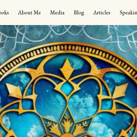
ooks
About Me
Media
Blog
Articles
Speaki