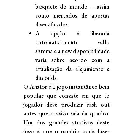
basquete do mundo – assim
como mercados de apostas
diversificados.
A opção é liberada
automaticamente vello
sistema e a new disponibilidade
varia sobre acordo com a
atualização da alejamiento e
das odds.
O Aviator é 1 jogo instantâneo bem
popular que consiste em que to
jogador deve produzir cash out
antes que o avião saia da quadro.
Um dos grandes atrativos deste
jogo é que u usuário pode fazer