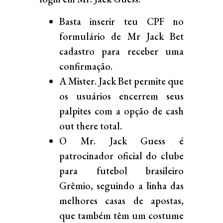
Basta inserir teu CPF no
formulário de Mr Jack Bet
cadastro para receber uma
confirmação.
A Mister. Jack Bet permite que
os usuários encerrem seus
palpites com a opção de cash
out there total.
O Mr. Jack Guess é
patrocinador oficial do clube
para futebol brasileiro
Grêmio, seguindo a linha das
melhores casas de apostas,
que também têm um costume