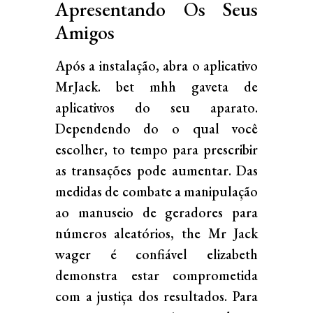
Apresentando Os Seus
Amigos
Após a instalação, abra o aplicativo
MrJack. bet mhh gaveta de
aplicativos do seu aparato.
Dependendo do o qual você
escolher, to tempo para prescribir
as transações pode aumentar. Das
medidas de combate a manipulação
ao manuseio de geradores para
números aleatórios, the Mr Jack
wager é confiável elizabeth
demonstra estar comprometida
com a justiça dos resultados. Para