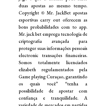
duas apostas ao mesmo tempo.
Copyright © Mr. JackBet apostas
esportivas carry out oferecem as
bons probabilidades com to app.
Mr. jack bet emprega tecnologia de
criptografia avançada para
proteger suas informações pessoais
electronic transações financeiras.
Somos totalmente licenciados
elizabeth regulamentados pela
Game playing Curaçao, garantindo
os quais você” “tenha a
possibilidade de apostar com
confiança e tranquilidade. A
variedade de mercados em partidas