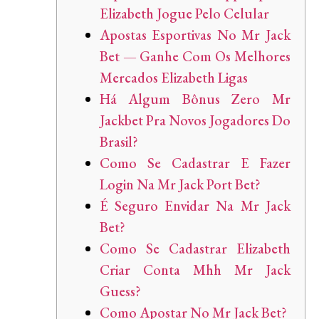
Elizabeth Jogue Pelo Celular
Apostas Esportivas No Mr Jack
Bet — Ganhe Com Os Melhores
Mercados Elizabeth Ligas
Há Algum Bônus Zero Mr
Jackbet Pra Novos Jogadores Do
Brasil?
Como Se Cadastrar E Fazer
Login Na Mr Jack Port Bet?
É Seguro Envidar Na Mr Jack
Bet?
Como Se Cadastrar Elizabeth
Criar Conta Mhh Mr Jack
Guess?
Como Apostar No Mr Jack Bet?