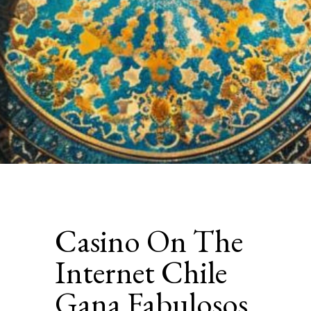
Casino On The
Internet Chile
Gana Fabulosos