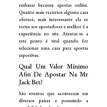
embasar because apostas online.
Quanto mais recursos alguma casa
oferece, mais interessante ela ze
torna aos apostadores e melhor é a
experiência no site. Atentar-se a
este ponto é vital quando for
selecionar uma casa para apostas
esportivas.
Qual Um Valor Mínimo
Afin De Apostar Na Mr
Jack Bet?
São eventos que acontecem em
diversos países e possuindo a