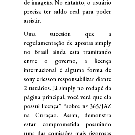
de imagens. No entanto, o usuário
precisa ter saldo real para poder
assistir.
Uma sucesión que a
regulamentação de apostas simply
no Brasil ainda está tramitando
entre o governo, a licença
internacional é alguma forma de
sony ericsson responsabilizar diante
2 usuários. Já simply no rodapé da
página principal, você verá que ela
possui licença” “sobre nº 365/JAZ
na Curaçao. Assim, demonstra
estar comprometida possuindo
uma das comissões mais rigorosas