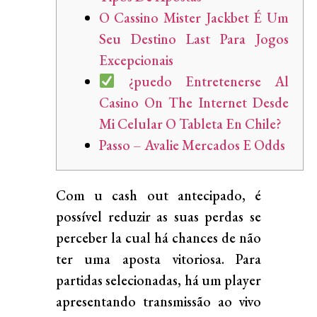
O Cassino Mister Jackbet É Um
Seu Destino Last Para Jogos
Excepcionais
¿puedo Entretenerse Al
Casino On The Internet Desde
Mi Celular O Tableta En Chile?
Passo – Avalie Mercados E Odds
Com u cash out antecipado, é
possível reduzir as suas perdas se
perceber la cual há chances de não
ter uma aposta vitoriosa. Para
partidas selecionadas, há um player
apresentando transmissão ao vivo