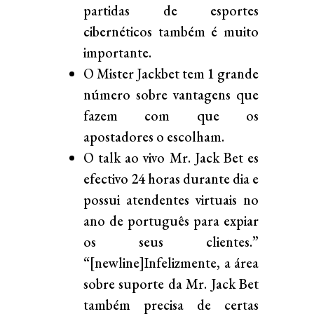
partidas de esportes
cibernéticos também é muito
importante.
O Mister Jackbet tem 1 grande
número sobre vantagens que
fazem com que os
apostadores o escolham.
O talk ao vivo Mr. Jack Bet es
efectivo 24 horas durante dia e
possui atendentes virtuais no
ano de português para expiar
os seus clientes.”
“[newline]Infelizmente, a área
sobre suporte da Mr. Jack Bet
também precisa de certas