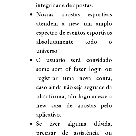
integridade de apostas.
Nossas apostas esportivas
atendem a new um amplo
espectro de eventos esportivos
absolutamente todo o
universo.
O usuário será convidado
some sort of fazer login ou
registrar uma nova conta,
caso ainda não seja seguace da
plataforma, tão logo acesse a
new casa de apostas pelo
aplicativo.
Se tiver alguma dúvida,
precisar de assistência ou