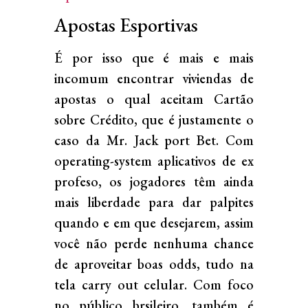
Apostas Esportivas
É por isso que é mais e mais
incomum encontrar viviendas de
apostas o qual aceitam Cartão
sobre Crédito, que é justamente o
caso da Mr. Jack port Bet. Com
operating-system aplicativos de ex
profeso, os jogadores têm ainda
mais liberdade para dar palpites
quando e em que desejarem, assim
você não perde nenhuma chance
de aproveitar boas odds, tudo na
tela carry out celular. Com foco
no público brsileiro, também é