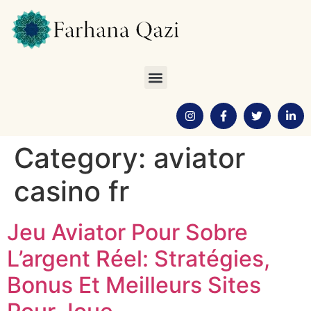
Category:
aviator
casino fr
Jeu Aviator Pour Sobre
L’argent Réel: Stratégies,
Bonus Et Meilleurs Sites