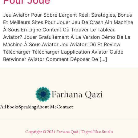
Pour Joue
Jeu Aviator Pour Sobre L’argent Réel: Stratégies, Bonus
Et Meilleurs Sites Pour Jouer Jeu De Crash Ain Machine
À Sous En Ligne Content Où Trouver Le Tableau
Aviator? Jouer Gratuitement À La Version Démo De La
Machine À Sous Aviator Jeu Aviator: Où Et Review
Télécharger Télécharger L’application Aviator Guide
Betwinner Aviator Comment Déposer De […]
All Books
Speaking
About Me
Contact
Copyright © 2024 Farhana Qazi | Digital Nest Studio