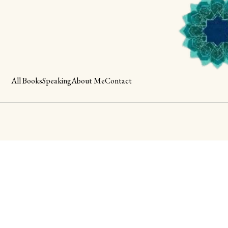
All Books
Speaking
About Me
Contact