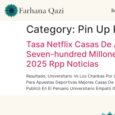
B
Category:
Pin Up 
Tasa Netflix Casas De
Seven-hundred Millone
2025 Rpp Noticias
Resultado, Universitario Vs Los Chankas Por
Para Apuestas Deportivas Mejores Casas De 
Publicó En El Peruano Universitario Empató