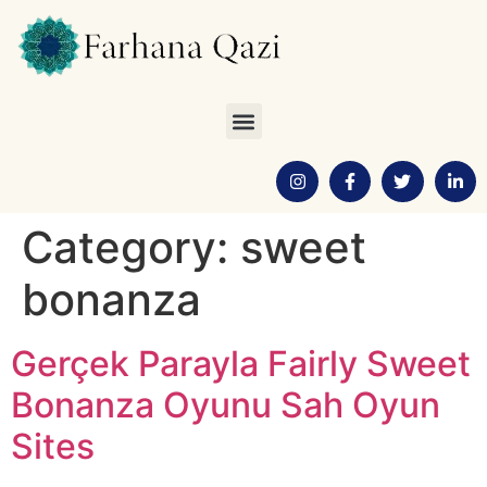
Category:
sweet
bonanza
Gerçek Parayla Fairly Sweet
Bonanza Oyunu Sah Oyun
Sites