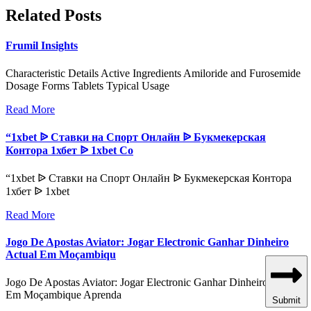
Related Posts
Frumil Insights
Characteristic Details Active Ingredients Amiloride and Furosemide
Dosage Forms Tablets Typical Usage
Read More
“1xbet ᐉ Ставки на Спорт Онлайн ᐉ Букмекерская
Контора 1хбет ᐉ 1xbet Co
“1xbet ᐉ Ставки на Спорт Онлайн ᐉ Букмекерская Контора
1хбет ᐉ 1xbet
Read More
Jogo De Apostas Aviator: Jogar Electronic Ganhar Dinheiro
Actual Em Moçambiqu
Jogo De Apostas Aviator: Jogar Electronic Ganhar Dinheiro Actual
Em Moçambique Aprenda
Submit
Submit