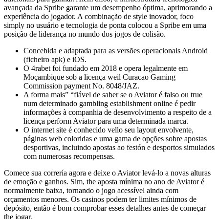
avançada da Spribe garante um desempenho óptima, aprimorando a
experiência do jogador. A combinação de style inovador, foco
simply no usuário e tecnologia de ponta colocou a Spribe em uma
posição de liderança no mundo dos jogos de colisão.
Concebida e adaptada para as versões operacionais Android
(ficheiro apk) e iOS.
O 4rabet foi fundado em 2018 e opera legalmente em
Moçambique sob a licença weil Curacao Gaming
Commission payment No. 8048/JAZ.
A forma mais” “fiável de saber se o Aviator é falso ou true
num determinado gambling establishment online é pedir
informações à companhia de desenvolvimento a respeito de a
licença perform Aviator para uma determinada marca.
O internet site é conhecido vello seu layout envolvente,
páginas web coloridas e uma gama de opções sobre apostas
desportivas, incluindo apostas ao festón e desportos simulados
com numerosas recompensas​​.
Comece sua correría agora e deixe o Aviator levá-lo a novas alturas
de emoção e ganhos. Sim, the aposta mínima no ano de Aviator é
normalmente baixa, tornando o jogo acessível ainda com
orçamentos menores. Os casinos podem ter limites mínimos de
depósito, então é bom comprobar esses detalhes antes de começar
the jogar.