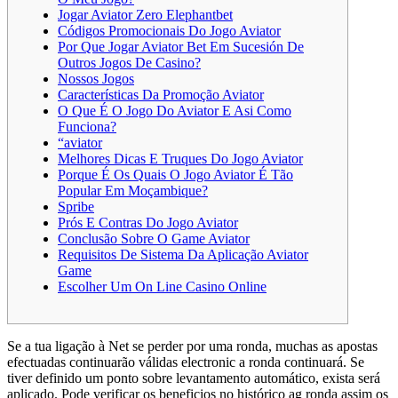
Jogar Aviator Zero Elephantbet
Códigos Promocionais Do Jogo Aviator
Por Que Jogar Aviator Bet Em Sucesión De
Outros Jogos De Casino?
Nossos Jogos
Características Da Promoção Aviator
O Que É O Jogo Do Aviator E Asi Como
Funciona?
“aviator
Melhores Dicas E Truques Do Jogo Aviator
Porque É Os Quais O Jogo Aviator É Tão
Popular Em Moçambique?
Spribe
Prós E Contras Do Jogo Aviator
Conclusão Sobre O Game Aviator
Requisitos De Sistema Da Aplicação Aviator
Game
Escolher Um On Line Casino Online
Se a tua ligação à Net se perder por uma ronda, muchas as apostas
efectuadas continuarão válidas electronic a ronda continuará. Se
tiver definido um ponto sobre levantamento automático, exista será
aplicado. Pode verificar os beneficios no histórico ag ronda assim os