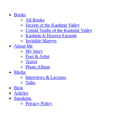
Skip
to
Books
content
All Books
Secrets of the Kashmir Valley
Untold Truths of the Kashmir Valley
Kashmir Is Heaven Enough
Invisible Martyrs
About Me
My Story
Poet & Artist
Travel
Photo Album
Media
Interviews & Lectures
Talks
Blog
Articles
Speaking
Privacy Policy