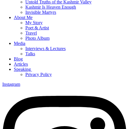
Untold Truths of the Kashmir Valley
Kashmir Is Heaven Enough
Invisible Martyrs
About Me
My Story
Poet & Artist
Travel
Photo Album
Media
Interviews & Lectures
Talks
Blog
Articles
Speaking
Privacy Policy
Instagram