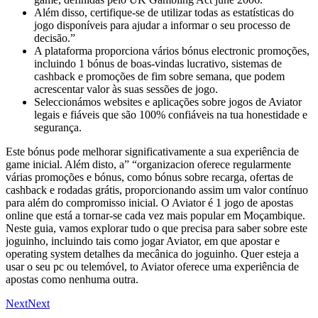
Além disso, certifique-se de utilizar todas as estatísticas do
jogo disponíveis para ajudar a informar o seu processo de
decisão.”
A plataforma proporciona vários bónus electronic promoções,
incluindo 1 bónus de boas-vindas lucrativo, sistemas de
cashback e promoções de fim sobre semana, que podem
acrescentar valor às suas sessões de jogo.
Seleccionámos websites e aplicações sobre jogos de Aviator
legais e fiáveis que são 100% confiáveis na tua honestidade e
segurança.
Este bónus pode melhorar significativamente a sua experiência de
game inicial. Além disto, a” “organizacion oferece regularmente
várias promoções e bónus, como bónus sobre recarga, ofertas de
cashback e rodadas grátis, proporcionando assim um valor contínuo
para além do compromisso inicial. O Aviator é 1 jogo de apostas
online que está a tornar-se cada vez mais popular em Moçambique.
Neste guia, vamos explorar tudo o que precisa para saber sobre este
joguinho, incluindo tais como jogar Aviator, em que apostar e
operating system detalhes da mecânica do joguinho. Quer esteja a
usar o seu pc ou telemóvel, to Aviator oferece uma experiência de
apostas como nenhuma outra.
Next
Next