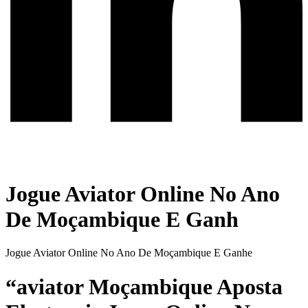
Jogue Aviator Online No Ano
De Moçambique E Ganh
Jogue Aviator Online No Ano De Moçambique E Ganhe
“aviator Moçambique Aposta