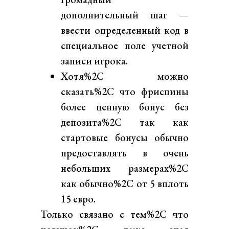
дополнительный шаг —
ввести определенный код в
специальное поле учетной
записи игрока.
Хотя%2C можно
сказать%2C что фриспины
более ценную бонус без
депозита%2C так как
стартовые бонусы обычно
предоставлять в очень
небольших размерах%2C
как обычно%2C от 5 вплоть
15 евро.
Только связано с тем%2C что