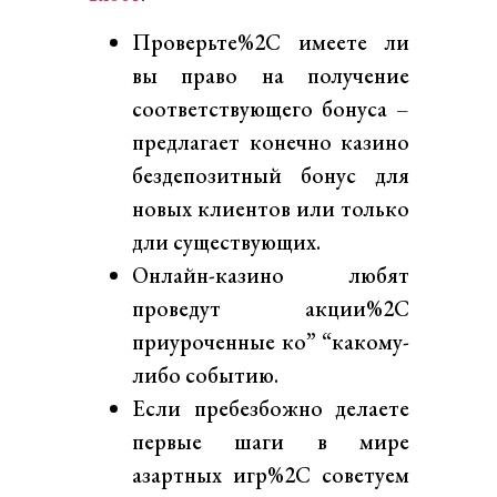
Проверьте%2C имеете ли
вы право на получение
соответствующего бонуса –
предлагает конечно казино
бездепозитный бонус для
новых клиентов или только
дли существующих.
Онлайн-казино любят
проведут акции%2C
приуроченные ко” “какому-
либо событию.
Если пребезбожно делаете
первые шаги в мире
азартных игр%2C советуем