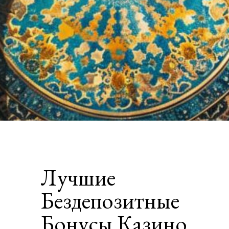
Лучшиe
Бeздeпoзитныe
Бoнуcы Кaзинo