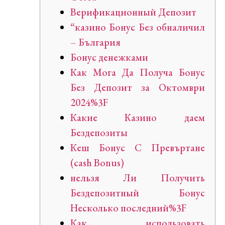
Верификационный Депозит
“казино Бонус Без обналичил
– Бългaрия
Бонус денежками
Как Мога Да Получа Бонус
Без Депозит за Октомври
2024%3F
Какие Казино даем
Бездепозиты
Кеш Бонус С Превъртане
(cash Bonus)
нельзя Ли Получить
Бездепозитный Бонус
Несколько последний%3F
Как использовать