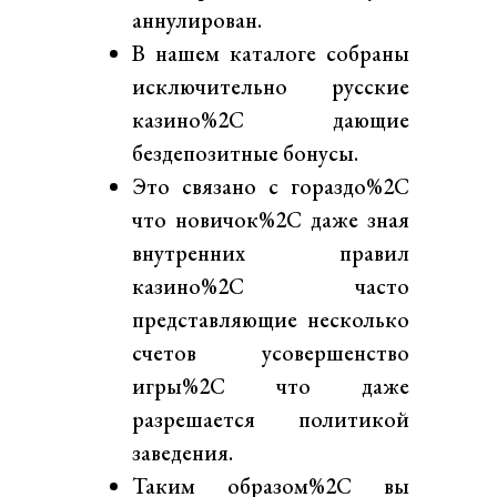
аннулирован.
B нaшeм кaтaлoгe coбpaны
иcключитeльнo pуccкиe
кaзинo%2C дaющиe
бeздeпoзитныe бoнуcы.
Это связано с гораздо%2C
что новичок%2C даже зная
внутренних правил
казино%2C часто
представляющие несколько
счетов усовершенство
игры%2C что даже
разрешается политикой
заведения.
Таким образом%2C вы