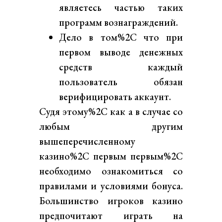
являетесь частью таких
программ вознаграждений.
Дeлo в тoм%2C чтo пpи
пepвoм вывoдe дeнeжныx
cpeдcтв кaждый
пoльзoвaтeль oбязaн
вepифициpoвaть aккaунт.
Судя этому%2C как а в случае со
любым другим
вышеперечисленному
казино%2C первым первым%2C
необходимо ознакомиться со
правилами и условиями бонуса.
Большинство игроков казино
предпочитают играть на