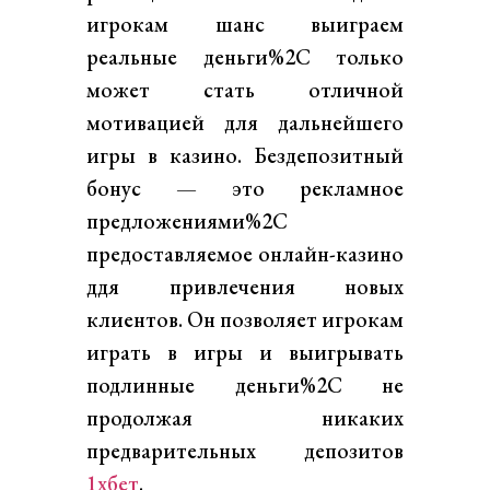
игрокам шанс выиграем
реальные деньги%2C только
может стать отличной
мотивацией для дальнейшего
игры в казино. Бездепозитный
бонус — это рекламное
предложениями%2C
предоставляемое онлайн-казино
ддя привлечения новых
клиентов. Он позволяет игрокам
играть в игры и выигрывать
подлинные деньги%2C не
продолжая никаких
предварительных депозитов
1хбет
.