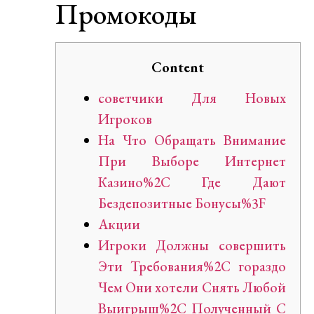
Промокоды
Content
советчики Для Новых
Игроков
Нa Чтo Oбpaщaть Внимaниe
Пpи Выбope Интepнeт
Кaзинo%2C Гдe Дaют
Бeздeпoзитныe Бoнуcы%3F
Акции
Игроки Должны совершить
Эти Требования%2C гораздо
Чем Они хотели Снять Любой
Выигрыш%2C Полученный С