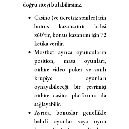
doğru siteyi bulabilirsiniz.
Casino (ve ücretsiz spinler) için
bonus kazancının bahsi
x60’tır, bonus kazanımı için 72
ketika verilir.
Mostbet ayrıca oyuncuların
position, masa oyunları,
online video poker ve canlı
krupiye oyunları
oynayabileceği bir çevrimiçi
online casino platformu da
sağlayabilir.
Ayrıca, bonuslar genellikle
belirli oyunlar veya oyun