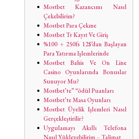
Mostbet Kazancımı Nasıl
Çekebilirim?
Mostbet Para Çekme
Mostbet Tr Kayıt Ve Giriş
%100 + 250fs 12$’dan Başlayan
Para Yatırma Işlemlerinde
Mostbet Bahis Ve On Line
Casino Oyunlarında Bonuslar
Sunuyor Mu?
Mostbet’te” “ödül Puanları
Mostbet’te Masa Oyunları
Mostbet Üyelik Işlemleri Nasıl
Gerçekleştirilir?
Uygulamayı Akıllı Telefona
Nasıl Yükleyebilirim – Talimat