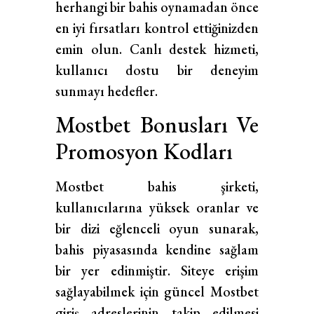
herhangi bir bahis oynamadan önce
en iyi fırsatları kontrol ettiğinizden
emin olun. Canlı destek hizmeti,
kullanıcı dostu bir deneyim
sunmayı hedefler.
Mostbet Bonusları Ve
Promosyon Kodları
Mostbet bahis şirketi,
kullanıcılarına yüksek oranlar ve
bir dizi eğlenceli oyun sunarak,
bahis piyasasında kendine sağlam
bir yer edinmiştir. Siteye erişim
sağlayabilmek için güncel Mostbet
giriş adreslerinin takip edilmesi