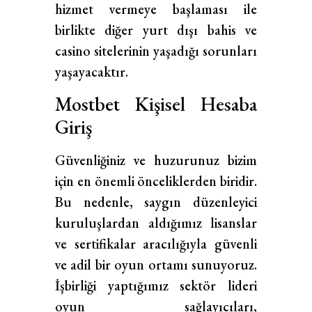
hizmet vermeye başlaması ile
birlikte diğer yurt dışı bahis ve
casino sitelerinin yaşadığı sorunları
yaşayacaktır.
Mostbet Kişisel Hesaba
Giriş
Güvenliğiniz ve huzurunuz bizim
için en önemli önceliklerden biridir.
Bu nedenle, saygın düzenleyici
kuruluşlardan aldığımız lisanslar
ve sertifikalar aracılığıyla güvenli
ve adil bir oyun ortamı sunuyoruz.
İşbirliği yaptığımız sektör lideri
oyun sağlayıcıları,