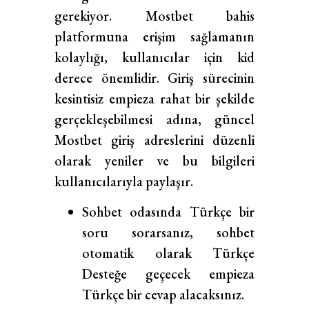
gerekiyor. Mostbet bahis
platformuna erişim sağlamanın
kolaylığı, kullanıcılar için kid
derece önemlidir. Giriş sürecinin
kesintisiz empieza rahat bir şekilde
gerçekleşebilmesi adına, güncel
Mostbet giriş adreslerini düzenli
olarak yeniler ve bu bilgileri
kullanıcılarıyla paylaşır.
Sohbet odasında Türkçe bir
soru sorarsanız, sohbet
otomatik olarak Türkçe
Desteğe geçecek empieza
Türkçe bir cevap alacaksınız.