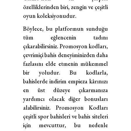
özelliklerinden biri, zengin ve çeşitli
oyun koleksiyonudur.
Böylece, bu platformun sunduğu
tüm eğlencenin tadını
çıkarabilirsiniz. Promosyon kodları,
çevrimiçi bahis deneyiminizden daha
fazlasını elde etmenin mükemmel
bir yoludur. Bu kodlarla,
bahislerde indirim empieza kârınızı
en üst düzeye çıkarmanıza
yardımcı olacak diğer bonusları
alabilirsiniz. Promosyon Kodları
çeşitli spor bahisleri ve bahis siteleri
için mevcuttur, bu nedenle