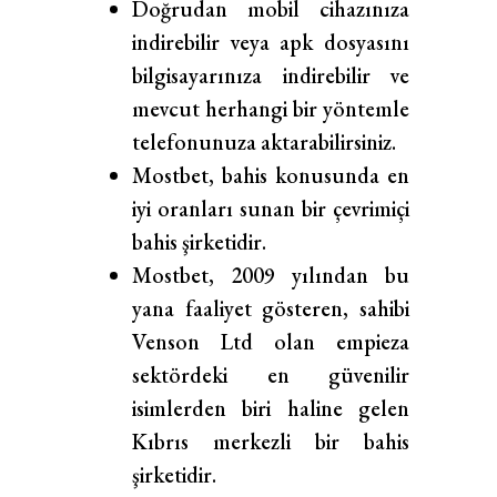
Doğrudan mobil cihazınıza
indirebilir veya apk dosyasını
bilgisayarınıza indirebilir ve
mevcut herhangi bir yöntemle
telefonunuza aktarabilirsiniz.
Mostbet, bahis konusunda en
iyi oranları sunan bir çevrimiçi
bahis şirketidir.
Mostbet, 2009 yılından bu
yana faaliyet gösteren, sahibi
Venson Ltd olan empieza
sektördeki en güvenilir
isimlerden biri haline gelen
Kıbrıs merkezli bir bahis
şirketidir.