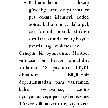
Kullanıcıların hesap
güvenliği, afin de yatırma ve
pra çekme işlemleri, added
bonus kullanımı ve daha pek
çok konuda merak ettikleri
sorulara anında ve açıklayıcı
yanıtlar sağlamaktadırlar.
Örneğin, bir oyuncunun Mostbet
yalnızca bir hesabı olmalıdır,
kullanıcı 18 yaşından büyük
olmalıdır. Bilgileriniz
doğrulanmadan para yatıramaz,
bahis oynayamaz, casino
oynayamaz veya para çekemezsiniz.
Türkçe dili mevcuttur, sayfaların