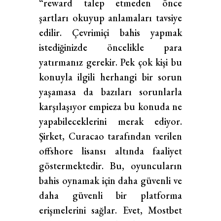
“reward talep etmeden önce
şartları okuyup anlamaları tavsiye
edilir. Çevrimiçi bahis yapmak
istediğinizde öncelikle para
yatırmanız gerekir. Pek çok kişi bu
konuyla ilgili herhangi bir sorun
yaşamasa da bazıları sorunlarla
karşılaşıyor empieza bu konuda ne
yapabileceklerini merak ediyor.
Şirket, Curacao tarafından verilen
offshore lisansı altında faaliyet
göstermektedir. Bu, oyuncuların
bahis oynamak için daha güvenli ve
daha güvenli bir platforma
erişmelerini sağlar. Evet, Mostbet