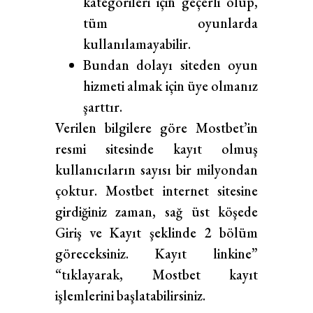
kategorileri için geçerli olup,
tüm oyunlarda
kullanılamayabilir.
Bundan dolayı siteden oyun
hizmeti almak için üye olmanız
şarttır.
Verilen bilgilere göre Mostbet’in
resmi sitesinde kayıt olmuş
kullanıcıların sayısı bir milyondan
çoktur. Mostbet internet sitesine
girdiğiniz zaman, sağ üst köşede
Giriş ve Kayıt şeklinde 2 bölüm
göreceksiniz. Kayıt linkine”
“tıklayarak, Mostbet kayıt
işlemlerini başlatabilirsiniz.