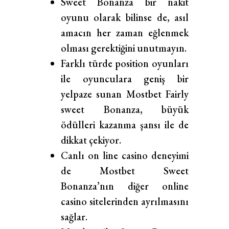
Sweet Bonanza bir nakit
oyunu olarak bilinse de, asıl
amacın her zaman eğlenmek
olması gerektiğini unutmayın.
Farklı türde position oyunları
ile oyunculara geniş bir
yelpaze sunan Mostbet Fairly
sweet Bonanza, büyük
ödülleri kazanma şansı ile de
dikkat çekiyor.
Canlı on line casino deneyimi
de Mostbet Sweet
Bonanza’nın diğer online
casino sitelerinden ayrılmasını
sağlar.