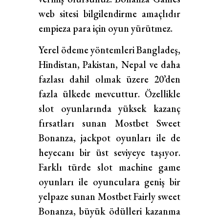
web sitesi bilgilendirme amaçlıdır
empieza para için oyun yürütmez.
Yerel ödeme yöntemleri Bangladeş,
Hindistan, Pakistan, Nepal ve daha
fazlası dahil olmak üzere 20’den
fazla ülkede mevcuttur. Özellikle
slot oyunlarında yüksek kazanç
fırsatları sunan Mostbet Sweet
Bonanza, jackpot oyunları ile de
heyecanı bir üst seviyeye taşıyor.
Farklı türde slot machine game
oyunları ile oyunculara geniş bir
yelpaze sunan Mostbet Fairly sweet
Bonanza, büyük ödülleri kazanma