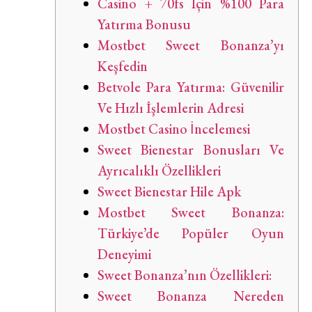
Casino + 70fs Için %100 Para
Yatırma Bonusu
Mostbet Sweet Bonanza’yı
Keşfedin
Betvole Para Yatırma: Güvenilir
Ve Hızlı İşlemlerin Adresi
Mostbet Casino İncelemesi
Sweet Bienestar Bonusları Ve
Ayrıcalıklı Özellikleri
Sweet Bienestar Hile Apk
Mostbet Sweet Bonanza:
Türkiye’de Popüler Oyun
Deneyimi
Sweet Bonanza’nın Özellikleri:
Sweet Bonanza Nereden