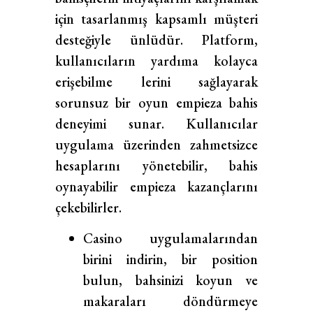
için tasarlanmış kapsamlı müşteri
desteğiyle ünlüdür. Platform,
kullanıcıların yardıma kolayca
erişebilme lerini sağlayarak
sorunsuz bir oyun empieza bahis
deneyimi sunar. Kullanıcılar
uygulama üzerinden zahmetsizce
hesaplarını yönetebilir, bahis
oynayabilir empieza kazançlarını
çekebilirler.
Casino uygulamalarından
birini indirin, bir position
bulun, bahsinizi koyun ve
makaraları döndürmeye