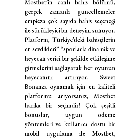
Mostbet’in canlı bahis bölümü,
gerçek zamanlı güncellemeler
empieza çok sayıda bahis seçeneği
ile sürükleyici bir deneyim sunuyor.
Platform, Türkiye’deki bahisçilerin
en sevdikleri” “sporlarla dinamik ve
heyecan verici bir şekilde etkileşime
girmelerini sağlayarak her oyunun
heyecanını artırıyor. Sweet
Bonanza oynamak için en kaliteli
platformu arıyorsanız, Mostbet
harika bir seçimdir! Çok çeşitli
bonuslar, uygun ödeme
yöntemleri ve kullanıcı dostu bir
mobil uygulama ile Mostbet,