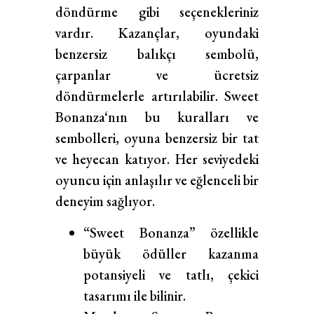
döndürme gibi seçenekleriniz
vardır. Kazançlar, oyundaki
benzersiz balıkçı sembolü,
çarpanlar ve ücretsiz
döndürmelerle artırılabilir. Sweet
Bonanza‘nın bu kuralları ve
sembolleri, oyuna benzersiz bir tat
ve heyecan katıyor. Her seviyedeki
oyuncu için anlaşılır ve eğlenceli bir
deneyim sağlıyor.
“Sweet Bonanza” özellikle
büyük ödüller kazanma
potansiyeli ve tatlı, çekici
tasarımı ile bilinir.