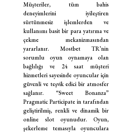
Müşteriler, tüm bahis
deneyimlerini iyileştiren
sürtünmesiz işlemlerden ve
kullanımı basit bir para yatırma ve
çekme mekanizmasından
yararlanır. Mostbet TR’nin
sorumlu oyun oynamaya olan
bağlılığı ve 24 saat müşteri
hizmetleri sayesinde oyuncular için
güvenli ve teşvik edici bir atmosfer
sağlanır. “Sweet Bonanza”
Pragmatic Participate in tarafından
geliştirilmiş, renkli ve dinamik bir
online slot oyunudur. Oyun,
şekerleme temasıyla oyunculara