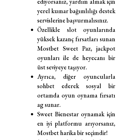
ediyorsanız, yardım almak için
yerel kumar bağımlılığı destek
servislerine başvurmalısınız.
Özellikle slot oyunlarında
yüksek kazanç fırsatları sunan
Mostbet Sweet Paz, jackpot
oyunları ile de heyecanı bir
üst seviyeye taşıyor.
Ayrıca, diğer oyuncularla
sohbet ederek sosyal bir
ortamda oyun oynama fırsatı
ag sunar.
Sweet Bienestar oynamak için
en iyi platformu arıyorsanız,
Mostbet harika bir seçimdir!