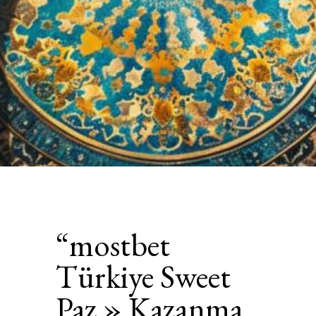
“mostbet
Türkiye Sweet
Paz » Kazanma