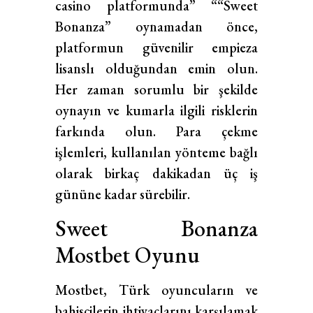
casino platformunda” ““Sweet
Bonanza” oynamadan önce,
platformun güvenilir empieza
lisanslı olduğundan emin olun.
Her zaman sorumlu bir şekilde
oynayın ve kumarla ilgili risklerin
farkında olun. Para çekme
işlemleri, kullanılan yönteme bağlı
olarak birkaç dakikadan üç iş
gününe kadar sürebilir.
Sweet Bonanza
Mostbet Oyunu
Mostbet, Türk oyuncuların ve
bahisçilerin ihtiyaçlarını karşılamak