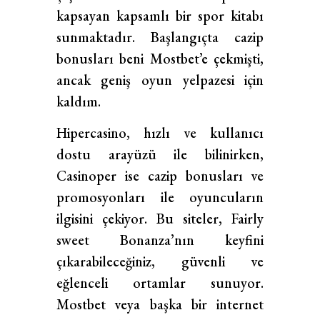
kapsayan kapsamlı bir spor kitabı
sunmaktadır. Başlangıçta cazip
bonusları beni Mostbet’e çekmişti,
ancak geniş oyun yelpazesi için
kaldım.
Hipercasino, hızlı ve kullanıcı
dostu arayüzü ile bilinirken,
Casinoper ise cazip bonusları ve
promosyonları ile oyuncuların
ilgisini çekiyor. Bu siteler, Fairly
sweet Bonanza’nın keyfini
çıkarabileceğiniz, güvenli ve
eğlenceli ortamlar sunuyor.
Mostbet veya başka bir internet