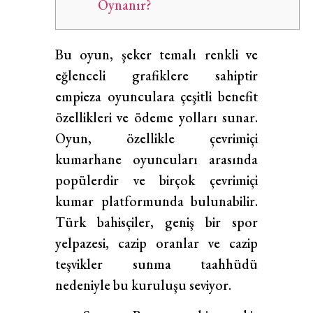
Oynanır?
Bu oyun, şeker temalı renkli ve
eğlenceli grafiklere sahiptir
empieza oyunculara çeşitli benefit
özellikleri ve ödeme yolları sunar.
Oyun, özellikle çevrimiçi
kumarhane oyuncuları arasında
popülerdir ve birçok çevrimiçi
kumar platformunda bulunabilir.
Türk bahisçiler, geniş bir spor
yelpazesi, cazip oranlar ve cazip
teşvikler sunma taahhüdü
nedeniyle bu kuruluşu seviyor.