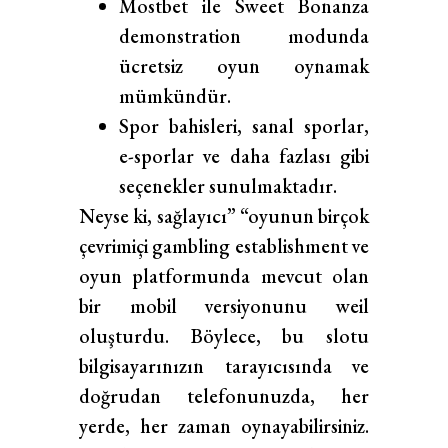
Mostbet ile Sweet Bonanza
demonstration modunda
ücretsiz oyun oynamak
mümkündür.
Spor bahisleri, sanal sporlar,
e-sporlar ve daha fazlası gibi
seçenekler sunulmaktadır.
Neyse ki, sağlayıcı” “oyunun birçok
çevrimiçi gambling establishment ve
oyun platformunda mevcut olan
bir mobil versiyonunu weil
oluşturdu. Böylece, bu slotu
bilgisayarınızın tarayıcısında ve
doğrudan telefonunuzda, her
yerde, her zaman oynayabilirsiniz.