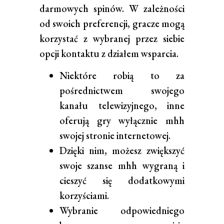
darmowych spinów. W zależności
od swoich preferencji, gracze mogą
korzystać z wybranej przez siebie
opcji kontaktu z działem wsparcia.
Niektóre robią to za
pośrednictwem swojego
kanału telewizyjnego, inne
oferują gry wyłącznie mhh
swojej stronie internetowej.
Dzięki nim, możesz zwiększyć
swoje szanse mhh wygraną i
cieszyć się dodatkowymi
korzyściami.
Wybranie odpowiedniego