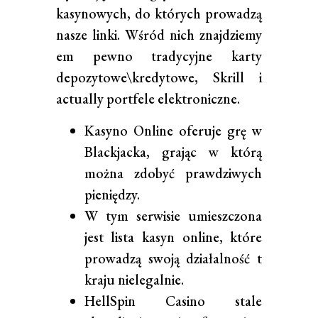
kasynowych, do których prowadzą
nasze linki. Wśród nich znajdziemy
em pewno tradycyjne karty
depozytowe\kredytowe, Skrill i
actually portfele elektroniczne.
Kasyno Online oferuje grę w
Blackjacka, grając w którą
można zdobyć prawdziwych
pieniędzy.
W tym serwisie umieszczona
jest lista kasyn online, które
prowadzą swoją działalność t
kraju nielegalnie.
HellSpin Casino stale