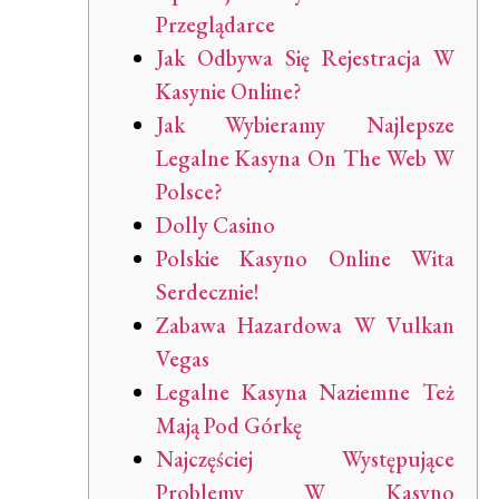
Przeglądarce
Jak Odbywa Się Rejestracja W
Kasynie Online?
Jak Wybieramy Najlepsze
Legalne Kasyna On The Web W
Polsce?
Dolly Casino
Polskie Kasyno Online Wita
Serdecznie!
Zabawa Hazardowa W Vulkan
Vegas
Legalne Kasyna Naziemne Też
Mają Pod Górkę
Najczęściej Występujące
Problemy W Kasyno