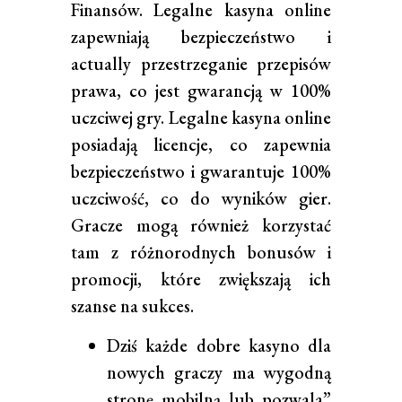
Finansów. Legalne kasyna online
zapewniają bezpieczeństwo i
actually przestrzeganie przepisów
prawa, co jest gwarancją w 100%
uczciwej gry. Legalne kasyna online
posiadają licencje, co zapewnia
bezpieczeństwo i gwarantuje 100%
uczciwość, co do wyników gier.
Gracze mogą również korzystać
tam z różnorodnych bonusów i
promocji, które zwiększają ich
szanse na sukces.
Dziś każde dobre kasyno dla
nowych graczy ma wygodną
stronę mobilną lub pozwala”