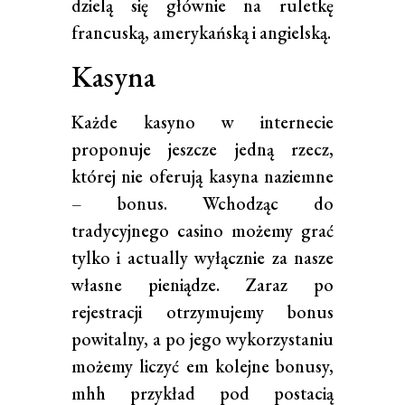
dzielą się głównie na ruletkę
francuską, amerykańską i angielską.
Kasyna
Każde kasyno w internecie
proponuje jeszcze jedną rzecz,
której nie oferują kasyna naziemne
– bonus. Wchodząc do
tradycyjnego casino możemy grać
tylko i actually wyłącznie za nasze
własne pieniądze. Zaraz po
rejestracji otrzymujemy bonus
powitalny, a po jego wykorzystaniu
możemy liczyć em kolejne bonusy,
mhh przykład pod postacią