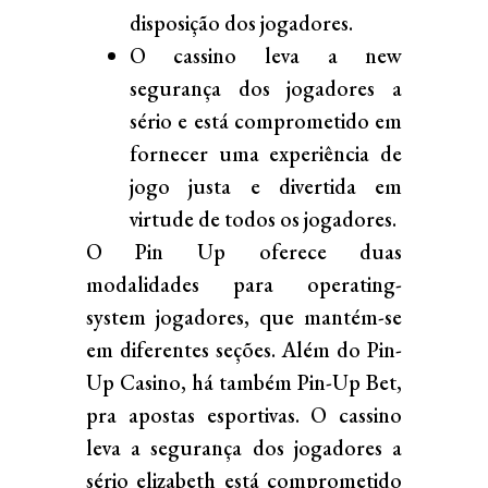
disposição dos jogadores.
O cassino leva a new
segurança dos jogadores a
sério e está comprometido em
fornecer uma experiência de
jogo justa e divertida em
virtude de todos os jogadores.
O Pin Up oferece duas
modalidades para operating-
system jogadores, que mantém-se
em diferentes seções. Além do Pin-
Up Casino, há também Pin-Up Bet,
pra apostas esportivas. O cassino
leva a segurança dos jogadores a
sério elizabeth está comprometido