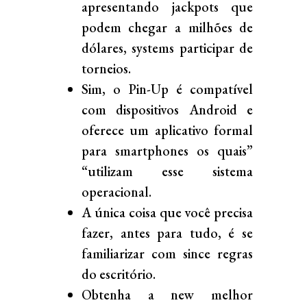
apresentando jackpots que
podem chegar a milhões de
dólares, systems participar de
torneios.
Sim, o Pin-Up é compatível
com dispositivos Android e
oferece um aplicativo formal
para smartphones os quais”
“utilizam esse sistema
operacional.
A única coisa que você precisa
fazer, antes para tudo, é se
familiarizar com since regras
do escritório.
Obtenha a new melhor