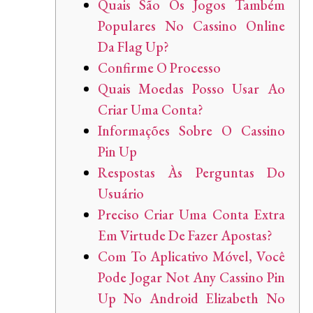
Quais São Os Jogos Também
Populares No Cassino Online
Da Flag Up?
Confirme O Processo
Quais Moedas Posso Usar Ao
Criar Uma Conta?
Informações Sobre O Cassino
Pin Up
Respostas Às Perguntas Do
Usuário
Preciso Criar Uma Conta Extra
Em Virtude De Fazer Apostas?
Com To Aplicativo Móvel, Você
Pode Jogar Not Any Cassino Pin
Up No Android Elizabeth No