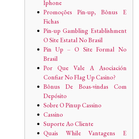
Iphone
Promoções Pin-up, Bônus E
Fichas
Pin-up Gambling Establishment
O Site Estatal No Brasil
Pin Up – O Site Formal No
Brasil
Por Que Vale A Asociación
Confiar No Flag Up Casino?
Bônus De Boas-vindas Com
Depósito
Sobre O Pinup Cassino
Cassino
Suporte Ao Cliente
Quais While Vantagens E