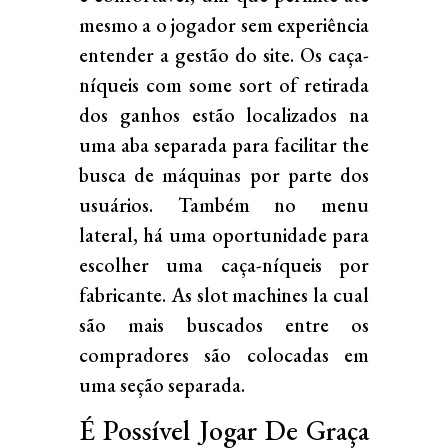
mesmo a o jogador sem experiência
entender a gestão do site. Os caça-
níqueis com some sort of retirada
dos ganhos estão localizados na
uma aba separada para facilitar the
busca de máquinas por parte dos
usuários. Também no menu
lateral, há uma oportunidade para
escolher uma caça-níqueis por
fabricante. As slot machines la cual
são mais buscados entre os
compradores são colocadas em
uma seção separada.
É Possível Jogar De Graça