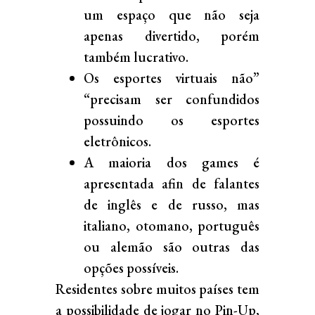
um espaço que não seja
apenas divertido, porém
também lucrativo.
Os esportes virtuais não”
“precisam ser confundidos
possuindo os esportes
eletrônicos.
A maioria dos games é
apresentada afin de falantes
de inglês e de russo, mas
italiano, otomano, português
ou alemão são outras das
opções possíveis.
Residentes sobre muitos países tem
a possibilidade de jogar no Pin-Up,