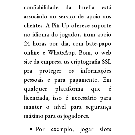
confiabilidade da huella está
associado ao serviço de apoio aos
clientes. A Pin-Up oferece suporte
no idioma do jogador, num apoio
24 horas por dia, com bate-papo
online e WhatsApp. Bom, o web
site da empresa us criptografia SSL
pra proteger os informações
pessoais e para pagamento. Em
qualquer plataforma que é
licenciada, isso é necessário para
manter o nível para segurança
máximo para os jogadores.
Por exemplo, jogar slots