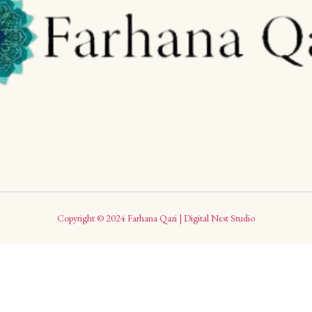
Copyright © 2024 Farhana Qazi | Digital Nest Studio