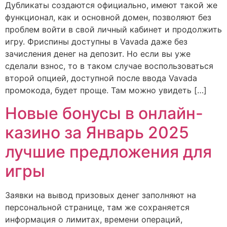
Дубликаты создаются официально, имеют такой же
функционал, как и основной домен, позволяют без
проблем войти в свой личный кабинет и продолжить
игру. Фриспины доступны в Vavada даже без
зачисления денег на депозит. Но если вы уже
сделали взнос, то в таком случае воспользоваться
второй опцией, доступной после ввода Vavada
промокода, будет проще. Там можно увидеть […]
Новые бонусы в онлайн-
казино за Январь 2025
лучшие предложения для
игры
Заявки на вывод призовых денег заполняют на
персональной странице, там же сохраняется
информация о лимитах, времени операций,