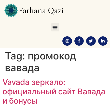
Tag:
промокод
вавада
Vavada зеркало:
официальный сайт Вавада
и бонусы