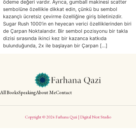
ödeme değeri vardır. Ayrıca, gumball makinesi scatter
sembolüne özellikle dikkat edin, çünkü bu sembol
kazançlı ücretsiz çevirme özelliğine giriş biletinizdir.
Sugar Rush 1000’in en heyecan verici özelliklerinden biri
de Çarpan Noktalarıdır. Bir sembol pozisyonu bir takla
dizisi sırasında ikinci kez bir kazanca katkıda
bulunduğunda, 2x ile başlayan bir Çarpan […]
All Books
Speaking
About Me
Contact
Copyright © 2024 Farhana Qazi | Digital Nest Studio