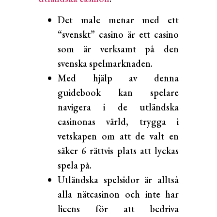
Det male menar med ett
“svenskt” casino är ett casino
som är verksamt på den
svenska spelmarknaden.
Med hjälp av denna
guidebook kan spelare
navigera i de utländska
casinonas värld, trygga i
vetskapen om att de valt en
säker 6 rättvis plats att lyckas
spela på.
Utländska spelsidor är alltså
alla nätcasinon och inte har
licens för att bedriva