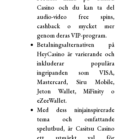
Casino och du kan ta del
audio-video free spins,
cashback o mycket mer
genom deras VIP-program.
Betalningsalternativen på
HeyCasino är varierande och
inkluderar populära
ingripanden som VISA,
Mastercard, Siru Mobile,
Jeton Wallet, MiFinity o
eZeeWallet.
Med dess ninjainspirerade
tema och omfattande
spelutbud, är Casitsu Casino
ett utmärkt val för