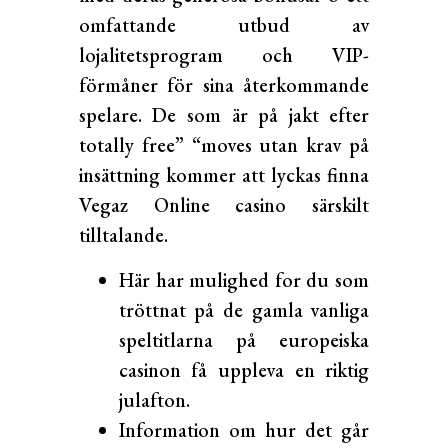
omfattande utbud av
lojalitetsprogram och VIP-
förmåner för sina återkommande
spelare. De som är på jakt efter
totally free” “moves utan krav på
insättning kommer att lyckas finna
Vegaz Online casino särskilt
tilltalande.
Här har mulighed for du som
tröttnat på de gamla vanliga
speltitlarna på europeiska
casinon få uppleva en riktig
julafton.
Information om hur det går