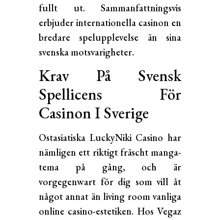
fullt ut. Sammanfattningsvis
erbjuder internationella casinon en
bredare spelupplevelse än sina
svenska motsvarigheter.
Krav På Svensk
Spellicens För
Casinon I Sverige
Ostasiatiska LuckyNiki Casino har
nämligen ett riktigt fräscht manga-
tema på gång, och är
vorgegenwart för dig som vill åt
något annat än living room vanliga
online casino-estetiken. Hos Vegaz