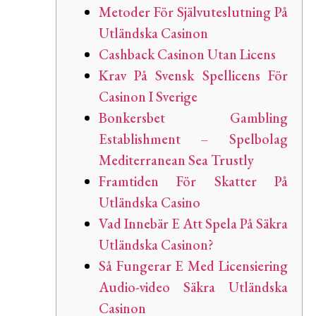
Metoder För Självuteslutning På
Utländska Casinon
Cashback Casinon Utan Licens
Krav På Svensk Spellicens För
Casinon I Sverige
Bonkersbet Gambling
Establishment – Spelbolag
Mediterranean Sea Trustly
Framtiden För Skatter På
Utländska Casino
Vad Innebär E Att Spela På Säkra
Utländska Casinon?
Så Fungerar E Med Licensiering
Audio-video Säkra Utländska
Casinon