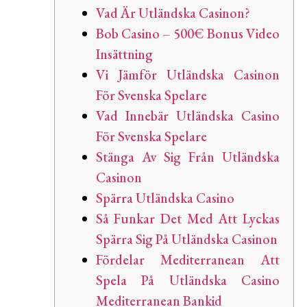
Vad Är Utländska Casinon?
Bob Casino – 500€ Bonus Video
Insättning
Vi Jämför Utländska Casinon
För Svenska Spelare
Vad Innebär Utländska Casino
För Svenska Spelare
Stänga Av Sig Från Utländska
Casinon
Spärra Utländska Casino
Så Funkar Det Med Att Lyckas
Spärra Sig På Utländska Casinon
Fördelar Mediterranean Att
Spela På Utländska Casino
Mediterranean Bankid