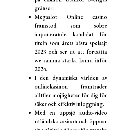
gränser.
Megaslot Online casino
framstod som sobre
imponerande kandidat för
titeln som årets bästa spelsajt
2023 och ser ut att fortsätta
we samma starka kamu inför
2024.
I den dynamiska världen av
onlinekasinon framträder
alltfler möjligheter för dig för
säker och effektiv inloggning.
Med en uppsjö audio-video
utländska casinon och öppnar