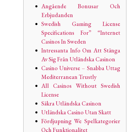
Angående Bonusar Och
Erbjudanden
Swedish Gaming License
Specifications For” “Internet
Casinos In Sweden
Intressanta Info Om Att Stänga
Av Sig Från Utländska Casinon
Casino Universe – Snabba Uttag
Mediterranean Trustly
All Casinos Without Swedish
License
Säkra Utländska Casinon
Utländska Casino Utan Skatt
Fördjupning We Spelkategorier
Och Funktionalitet