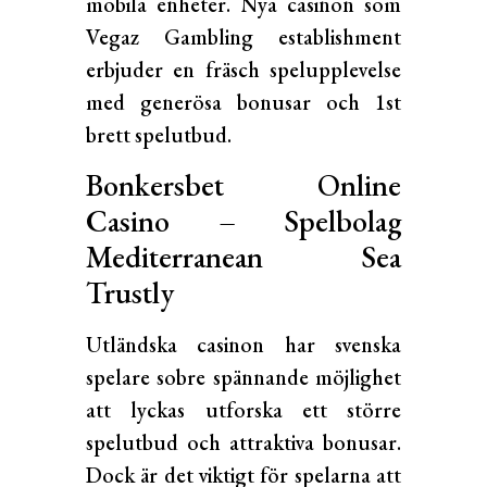
mobila enheter. Nya casinon som
Vegaz Gambling establishment
erbjuder en fräsch spelupplevelse
med generösa bonusar och 1st
brett spelutbud.
Bonkersbet Online
Casino – Spelbolag
Mediterranean Sea
Trustly
Utländska casinon har svenska
spelare sobre spännande möjlighet
att lyckas utforska ett större
spelutbud och attraktiva bonusar.
Dock är det viktigt för spelarna att