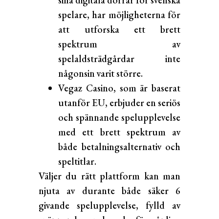
sina digitala dörrar för svenska
spelare, har möjligheterna för
att utforska ett brett
spektrum av
spelaldsträdgårdar inte
någonsin varit större.
Vegaz Casino, som är baserat
utanför EU, erbjuder en seriös
och spännande spelupplevelse
med ett brett spektrum av
både betalningsalternativ och
speltitlar.
Väljer du rätt plattform kan man
njuta av durante både säker 6
givande spelupplevelse, fylld av