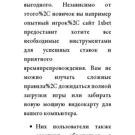
выгодного. Независимо от
этого%2C новичок вы например
опытный игрок%2C сайт 1xbet
предоставит хотите все
необходимые инструментами
для успешных ставок и
приятного
времяпрепровождения. Вам не
можно изучать сложные
правила%2C дожидаться полной
загрузки игры или забирать
новую мощную видеокарту для
вашего компьютера.
Них пользователи также