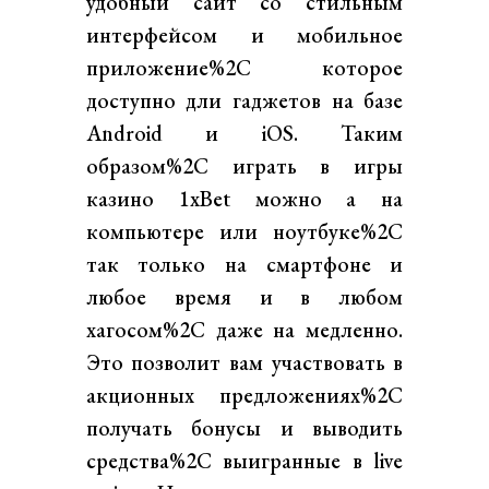
удобный сайт со стильным
интерфейсом и мобильное
приложение%2C которое
доступно дли гаджетов на базе
Android и iOS. Таким
образом%2C играть в игры
казино 1xBet можно а на
компьютере или ноутбуке%2C
так только на смартфоне и
любое время и в любом
хагосом%2C даже на медленно.
Это позволит вам участвовать в
акционных предложениях%2C
получать бонусы и выводить
средства%2C выигранные в live