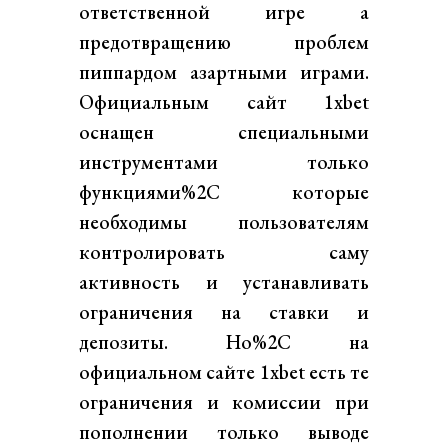
ответственной игре а
предотвращению проблем
пиппардом азартными играми.
Официальным сайт 1xbet
оснащен специальными
инструментами только
функциями%2C которые
необходимы пользователям
контролировать саму
активность и устанавливать
ограничения на ставки и
депозиты. Но%2C на
официальном сайте 1xbet есть те
ограничения и комиссии при
пополнении только выводе