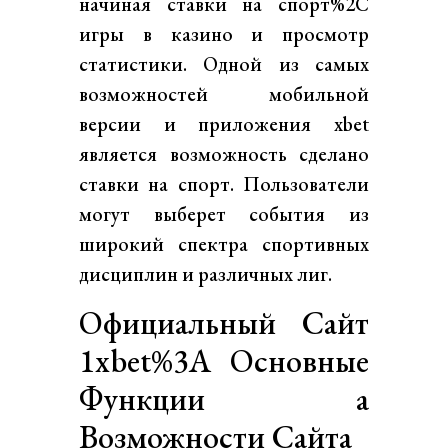
начиная ставки на спорт%2C
игры в казино и просмотр
статистики. Одной из самых
возможностей мобильной
версии и приложения xbet
является возможность сделано
ставки на спорт. Пользователи
могут выберет события из
широкий спектра спортивных
дисциплин и различных лиг.
Официальный Сайт
1xbet%3A Основные
Функции а
Возможности Сайта