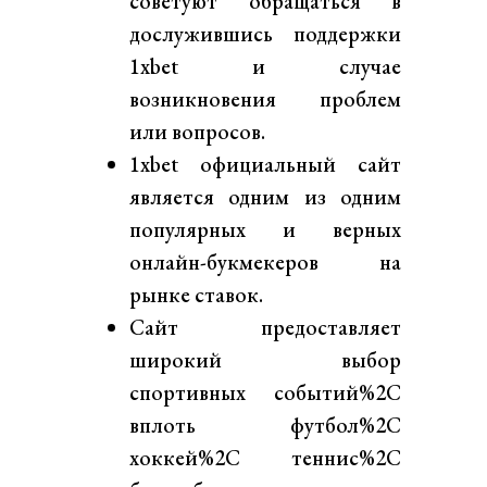
советуют обращаться в
дослужившись поддержки
1xbet и случае
возникновения проблем
или вопросов.
1xbet официальный сайт
является одним из одним
популярных и верных
онлайн-букмекеров на
рынке ставок.
Сайт предоставляет
широкий выбор
спортивных событий%2C
вплоть футбол%2C
хоккей%2C теннис%2C