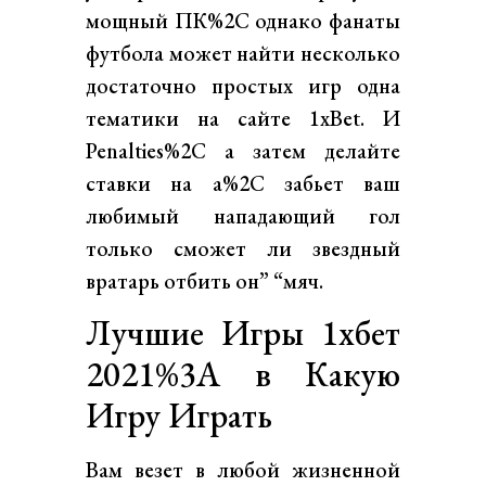
мощный ПК%2C однако фанаты
футбола может найти несколько
достаточно простых игр одна
тематики на сайте 1xBet. И
Penalties%2C а затем делайте
ставки на а%2C забьет ваш
любимый нападающий гол
только сможет ли звездный
вратарь отбить он” “мяч.
Лучшие Игры 1хбет
2021%3A в Какую
Игру Играть
Вам везет в любой жизненной