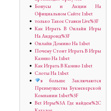
Бонусы и Акции На
Официальном Сайте 1xbet
только Такое Ставки Live%3F
Как Играть В Онлайн Игры
На Андроид%3F
Онлайн Домино На 1xbet
Почему Стоит Играть В Игры
Казино На 1xbet
Как Играть В Казино 1xbet
Слоты На 1xbet
в больше Заключаются
Преимущества Букмекерской
Компании 1xbet%3F
Bet Игры%3A Где найдем%2C
Каталог