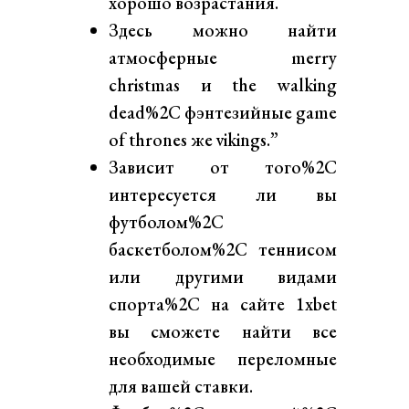
хорошо возрастания.
Здесь можно найти
атмосферные merry
christmas и the walking
dead%2C фэнтезийные game
of thrones же vikings.”
Зависит от того%2C
интересуется ли вы
футболом%2C
баскетболом%2C теннисом
или другими видами
спорта%2C на сайте 1xbet
вы сможете найти все
необходимые переломные
для вашей ставки.