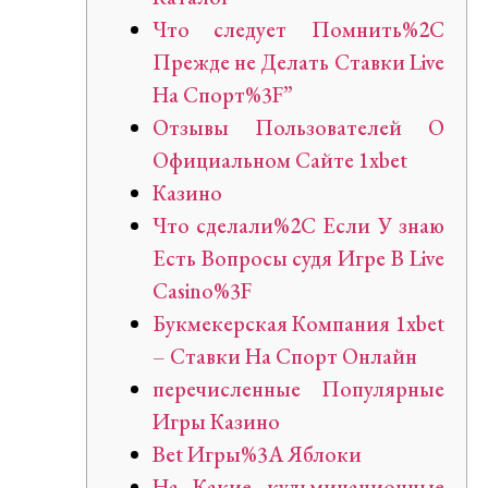
Что следует Помнить%2C
Прежде не Делать Ставки Live
На Спорт%3F”
Отзывы Пользователей О
Официальном Сайте 1xbet
Казино
Что сделали%2C Если У знаю
Есть Вопросы судя Игре В Live
Casino%3F
Букмекерская Компания 1xbet
– Ставки На Спорт Онлайн
перечисленные Популярные
Игры Казино
Bet Игры%3A Яблоки
На Какие кульминационные