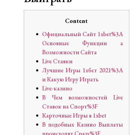
Content
Официальный Сайт 1xbet%3A
Основные Функции а
Возможности Сайта
Live Ставки
Лучшие Игры 1хбет 2021%3A
и Какую Игру Играть
Live-казино
В Чем возможностей Live
Ставок на Спорт%3F
Карточные Игры в 1xbet
В подобных Казино Выплаты
происходят Сразу%3F