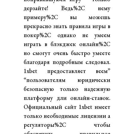
дерзайте! Ведь%2C нему
примеру%2C вы можешь
прекрасно знать правила игры в
покер%2C однако не умеем
играть в блэкджек онлайн%2C
но смогут очень быстро умеете
благодаря подробным следовал.
1xbet предоставляет веем”
“пользователям юридически
безопасную только надежную
платформу дли онлайн-ставок.
Официальный сайт 1xbet имеет
только необходимые лицензии а
регуляторы%2C чтобы
обеспечить правильное