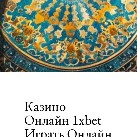
Казино
Онлайн 1xbet
Играть Онлайн